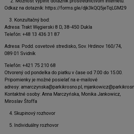
2. Možnosť vyplniť dotazník prostredníctvom internetu.
Odkaz na dotazník:
https://forms.gle/djk3kQQ5jeTqLGM29
3. Konzultačný bod:
Adresa: Trakt Węgierski 8 D, 38-450 Dukla
Telefón: +48 13 436 31 87
Adresa: Podd. osvetové stredisko, Sov. Hrdinov 160/74,
089 01 Svidník
Telefón: +421 75 210 68
Otvorený od pondelka do piatku v čase od 7.00 do 15.00.
Pripomienky je možné posielať na e-mailové
adresy:
amarczynska@parkikrosno.pl
,
mjankowicz@parkikrosn
Kontaktné osoby: Anna Marczyńska, Monika Jankowicz,
Miroslav Štoffa
4. Skupinový rozhovor
5. Individuálny rozhovor