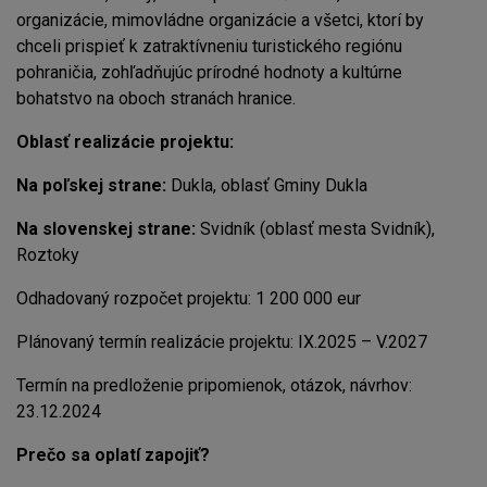
organizácie, mimovládne organizácie a všetci, ktorí by
chceli prispieť k zatraktívneniu turistického regiónu
pohraničia, zohľadňujúc prírodné hodnoty a kultúrne
bohatstvo na oboch stranách hranice.
Oblasť realizácie projektu:
Na poľskej strane:
Dukla, oblasť Gminy Dukla
Na slovenskej strane:
Svidník (oblasť mesta Svidník),
Roztoky
Odhadovaný rozpočet projektu: 1 200 000 eur
Plánovaný termín realizácie projektu: IX.2025 – V.2027
Termín na predloženie pripomienok, otázok, návrhov:
23.12.2024
Prečo sa oplatí zapojiť?