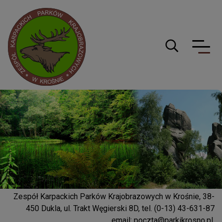
Logo serwisu
Guzik wyszuki
Zespół Karpackich Parków Krajobrazowych w Krośnie, 38-
450 Dukla, ul. Trakt Węgierski 8D, tel. (0-13) 43-631-87
email:
poczta@parkikrosno.pl
,