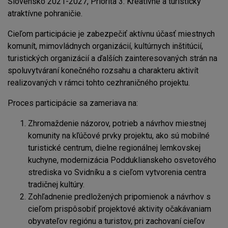
Slovensko 2021-2027, Priorita 3: Kreatívne a turisticky
atraktívne pohraničie.
Cieľom participácie je zabezpečiť aktívnu účasť miestnych
komunít, mimovládnych organizácií, kultúrnych inštitúcií,
turistických organizácií a ďalších zainteresovaných strán na
spoluvytváraní konečného rozsahu a charakteru aktivít
realizovaných v rámci tohto cezhraničného projektu.
Proces participácie sa zameriava na:
Zhromaždenie názorov, potrieb a návrhov miestnej
komunity na kľúčové prvky projektu, ako sú mobilné
turistické centrum, dielne regionálnej lemkovskej
kuchyne, modernizácia Podduklianskeho osvetového
strediska vo Svidníku a s cieľom vytvorenia centra
tradičnej kultúry.
Zohľadnenie predložených pripomienok a návrhov s
cieľom prispôsobiť projektové aktivity očakávaniam
obyvateľov regiónu a turistov, pri zachovaní cieľov