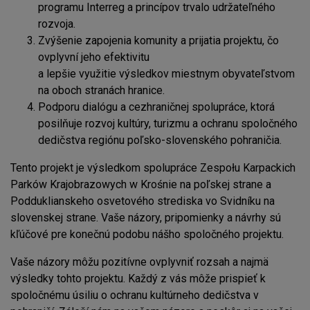
programu Interreg a princípov trvalo udržateľného
rozvoja.
Zvýšenie zapojenia komunity a prijatia projektu, čo
ovplyvní jeho efektivitu
a lepšie využitie výsledkov miestnym obyvateľstvom
na oboch stranách hranice.
Podporu dialógu a cezhraničnej spolupráce, ktorá
posilňuje rozvoj kultúry, turizmu a ochranu spoločného
dedičstva regiónu poľsko-slovenského pohraničia.
Tento projekt je výsledkom spolupráce Zespołu Karpackich
Parków Krajobrazowych w Krośnie na poľskej strane a
Podduklianskeho osvetového strediska vo Svidníku na
slovenskej strane. Vaše názory, pripomienky a návrhy sú
kľúčové pre konečnú podobu nášho spoločného projektu.
Vaše názory môžu pozitívne ovplyvniť rozsah a najmä
výsledky tohto projektu. Každý z vás môže prispieť k
spoločnému úsiliu o ochranu kultúrneho dedičstva v