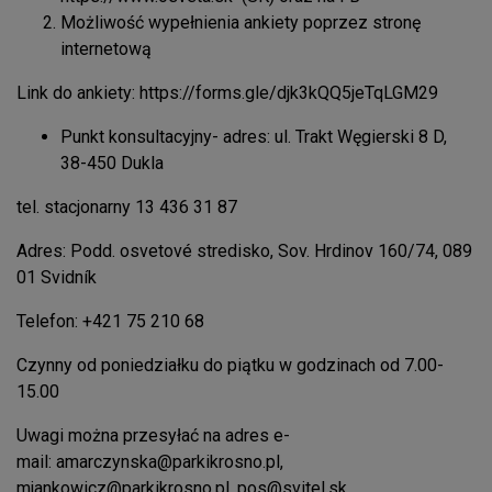
Możliwość wypełnienia ankiety poprzez stronę
internetową
Link do ankiety:
https://forms.gle/djk3kQQ5jeTqLGM29
Punkt konsultacyjny- adres: ul. Trakt Węgierski 8 D,
38-450 Dukla
tel. stacjonarny 13 436 31 87
Adres: Podd. osvetové stredisko, Sov. Hrdinov 160/74, 089
01 Svidník
Telefon: +421 75 210 68
Czynny od poniedziałku do piątku w godzinach od 7.00-
15.00
Uwagi można przesyłać na adres e-
mail:
amarczynska@parkikrosno.pl
,
mjankowicz@parkikrosno.pl
,
pos@svitel.sk