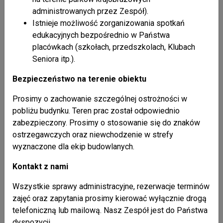
bude vybavené interaktívnymi turistickými aplikáciami
administrowanych przez Zespół).
a napájané solárnou energiou, čo zdôrazní ekologický
Istnieje możliwość zorganizowania spotkań
charakter projektu.
edukacyjnych bezpośrednio w Państwa
Organizácia dielní regionálnej lemkovskej kuchyne,
placówkach (szkołach, przedszkolach, Klubach
zameraných na ochranu a propagáciu spoločného
Seniora itp.).
kultúrneho dedičstva.
Bezpieczeństwo na terenie obiektu
rekonštrukcia budovy POS vo Svidníku. V tom výmena
okien, rekonštrukcia fasády
Prosimy o zachowanie szczególnej ostrożności w
dispozičná zmena priestorov I. NP na remeselné
pobliżu budynku. Teren prac został odpowiednio
dielne.
zabezpieczony. Prosimy o stosowanie się do znaków
dispozičná zmena priestorov II. NP s cieľom
ostrzegawczych oraz niewchodzenie w strefy
vytvorenia kabinetov pre jednotlivé oblasti tradičnej
wyznaczone dla ekip budowlanych.
ľudovej kultúry.
vybavenie sály rekuperačnou jednotkou s cieľom
Kontakt z nami
celoročného využívania pre rozvoj tradičnej ľudovej
Wszystkie sprawy administracyjne, rezerwacje terminów
kultúry (tanečná sála)
zajęć oraz zapytania prosimy kierować wyłącznie drogą
zakúpenie a osadenie plne automatizovanej kupoly
telefoniczną lub mailową. Nasz Zespół jest do Państwa
s kamerou v Roztokoch s cieľom celoročného
dyspozycji.