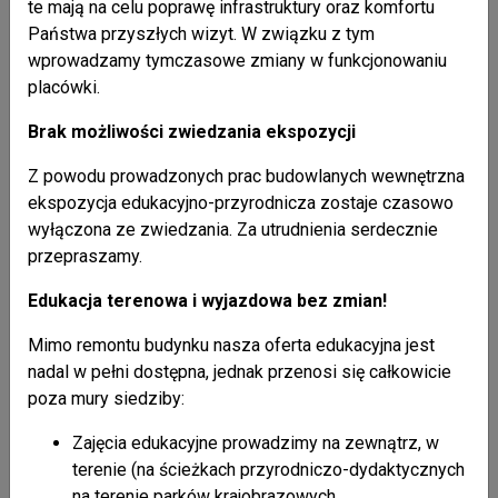
Špecifický cieľ: Posilnenie úlohy kultúry a trvalo
te mają na celu poprawę infrastruktury oraz komfortu
udržateľného cestovného ruchu v hospodárskom rozvoji,
Państwa przyszłych wizyt. W związku z tym
sociálnom začlenení a sociálnych inováciách.
wprowadzamy tymczasowe zmiany w funkcjonowaniu
Názov projektu: „Dedičstvo pre všetkých“
placówki.
Hlavným cieľom projektu je vytvoriť inovatívnu platformu
Brak możliwości zwiedzania ekspozycji
cezhraničnej spolupráce na ochranu a propagáciu kultúrneho
Z powodu prowadzonych prac budowlanych wewnętrzna
dedičstva poľsko-slovenského pohraničia prostredníctvom
ekspozycja edukacyjno-przyrodnicza zostaje czasowo
integrácie vzdelávacích, turistických a kultúrnych aktivít,
wyłączona ze zwiedzania. Za utrudnienia serdecznie
ktoré prispejú k zvýšeniu povedomia, zapojenia obyvateľov
przepraszamy.
a hospodárskeho rozvoja regiónu prostredníctvom rozvoja
cestovného ruchu.
Edukacja terenowa i wyjazdowa bez zmian!
Partneri projektu:
Mimo remontu budynku nasza oferta edukacyjna jest
nadal w pełni dostępna, jednak przenosi się całkowicie
Zespół Karpackich Parków Krajobrazowych w Krośnie
poza mury siedziby:
Podduklianske osvetové stredisko vo Svidníku
Zajęcia edukacyjne prowadzimy na zewnątrz, w
Najdôležitejšie úlohy
terenie (na ścieżkach przyrodniczo-dydaktycznych
Vznikne mobilné turistické centrum v Dukle, ktoré
na terenie parków krajobrazowych