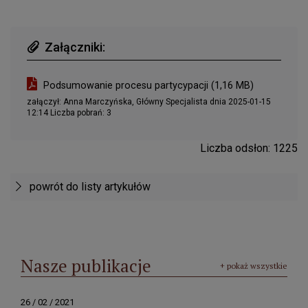
Załączniki:
nazwa załącznika
wielkość załącznika
Podsumowanie procesu partycypacji
(1,16 MB)
załączył: Anna Marczyńska, Główny Specjalista dnia 2025-01-15
12:14 Liczba pobrań:
3
Liczba odsłon: 1225
powrót do listy artykułów
Nasze publikacje
+ pokaż wszystkie
26 / 02 / 2021