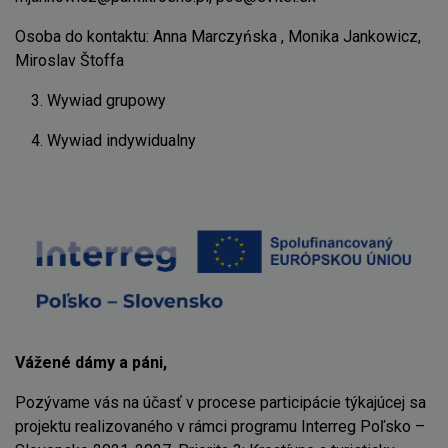
Osoba do kontaktu: Anna Marczyńska , Monika Jankowicz,
Miroslav Štoffa
3. Wywiad grupowy
4. Wywiad indywidualny
Vážené dámy a páni,
Pozývame vás na účasť v procese participácie týkajúcej sa
projektu realizovaného v rámci programu Interreg Poľsko –