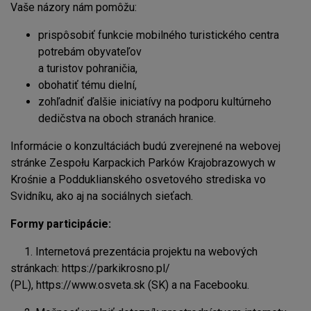
Vaše názory nám pomôžu:
prispôsobiť funkcie mobilného turistického centra
potrebám obyvateľov
a turistov pohraničia,
obohatiť tému dielní,
zohľadniť ďalšie iniciatívy na podporu kultúrneho
dedičstva na oboch stranách hranice.
Informácie o konzultáciách budú zverejnené na webovej
stránke Zespołu Karpackich Parków Krajobrazowych w
Krośnie a Podduklianského osvetového strediska vo
Svidníku, ako aj na sociálnych sieťach.
Formy participácie:
1. Internetová prezentácia projektu na webových
stránkach:
https://parkikrosno.pl/
(PL),
https://www.osveta.sk
(SK) a na Facebooku.