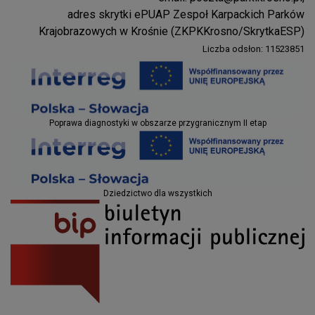
Parki Krosno
adres skrytki ePUAP Zespoł Karpackich Parków
Krajobrazowych w Krośnie (ZKPKKrosno/SkrytkaESP)
Liczba odsłon: 11523851
Projekty EU
Poprawa diagnostyki w obszarze przygranicznym II etap
Projekty EU
Dziedzictwo dla wszystkich