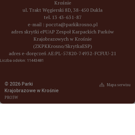
Krośnie
ul. Trakt Węgierski 8D, 38-450 Dukla
tel. 13 43-631-87
e-mail :
poczta@parkikrosno.pl
adres skrytki ePUAP Zespoł Karpackich Parków
Krajobrazowych w Krośnie
(ZKPKKrosno/SkrytkaESP)
adres e-doręczeń
AE:PL-57820-74932-FCFUU-21
Liczba odsłon: 11443481
© 2026 Parki
Mapa serwisu
Krajobrazowe w Krośnie
PRO3W