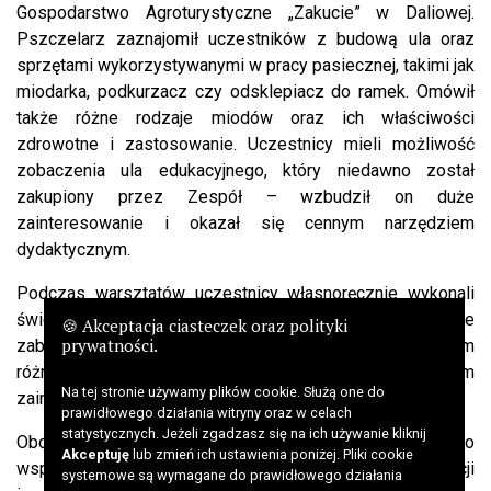
Gospodarstwo Agroturystyczne „Zakucie” w Daliowej.
Pszczelarz zaznajomił uczestników z budową ula oraz
sprzętami wykorzystywanymi w pracy pasiecznej, takimi jak
miodarka, podkurzacz czy odsklepiacz do ramek. Omówił
także różne rodzaje miodów oraz ich właściwości
zdrowotne i zastosowanie. Uczestnicy mieli możliwość
zobaczenia ula edukacyjnego, który niedawno został
zakupiony przez Zespół – wzbudził on duże
zainteresowanie i okazał się cennym narzędziem
dydaktycznym.
Podczas warsztatów uczestnicy własnoręcznie wykonali
świece z węzy pszczelej, co sprawiło im wiele radości. Nie
🍪 Akceptacja ciasteczek oraz polityki
prywatności.
zabrakło również degustacji produktów pszczelich, w tym
różnych rodzajów miodu, które cieszyły się dużym
Na tej stronie używamy plików cookie. Służą one do
zainteresowaniem.
prawidłowego działania witryny oraz w celach
statystycznych. Jeżeli zgadzasz się na ich używanie kliknij
Obchody Wielkiego Dnia Pszczół były nie tylko okazją do
Akceptuję
lub zmień ich ustawienia poniżej. Pliki cookie
wspólnego świętowania, ale przede wszystkim do edukacji
systemowe są wymagane do prawidłowego działania