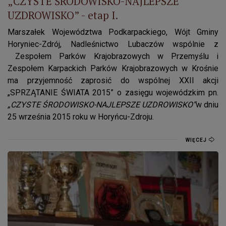
„CZYSTE ŚRODOWISKO-NAJLEPSZE
UZDROWISKO” - etap I.
Marszałek Województwa Podkarpackiego, Wójt Gminy
Horyniec-Zdrój, Nadleśnictwo Lubaczów wspólnie z
Zespołem Parków Krajobrazowych w Przemyślu i
Zespołem Karpackich Parków Krajobrazowych w Krośnie
ma przyjemność zaprosić do wspólnej XXII akcji
„SPRZĄTANIE ŚWIATA 2015” o zasięgu wojewódzkim pn.
„
CZYSTE ŚRODOWISKO-NAJLEPSZE UZDROWISKO”
w dniu
25 września 2015 roku w Horyńcu-Zdroju.
WIĘCEJ
„Wielki Dzień Pszczół”.