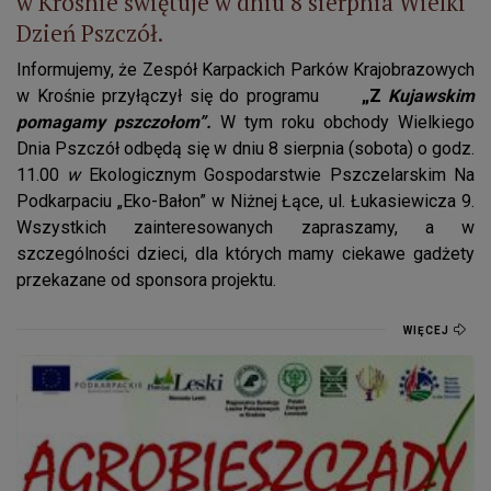
w Krośnie świętuje w dniu 8 sierpnia Wielki
Dzień Pszczół.
Informujemy, że Zespół Karpackich Parków Krajobrazowych
w Krośnie przyłączył się do programu
„Z
Kujawskim
pomagamy pszczołom”.
W tym roku obchody Wielkiego
Dnia Pszczół odbędą się w dniu 8 sierpnia (sobota) o godz.
11.00
w
Ekologicznym Gospodarstwie Pszczelarskim Na
Podkarpaciu „Eko-Bałon” w Niżnej Łące, ul. Łukasiewicza 9.
Wszystkich zainteresowanych zapraszamy, a w
szczególności dzieci, dla których mamy ciekawe gadżety
przekazane od sponsora projektu.
WIĘCEJ
Agrobieszczady 2015.