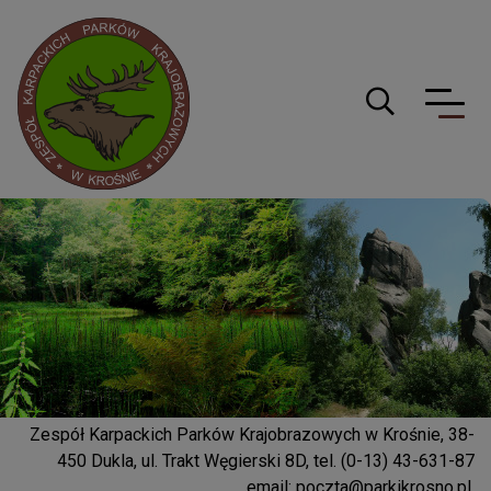
Logo serwisu
Guzik wyszuki
Zespół Karpackich Parków Krajobrazowych w Krośnie, 38-
450 Dukla, ul. Trakt Węgierski 8D, tel. (0-13) 43-631-87
email:
poczta@parkikrosno.pl
,