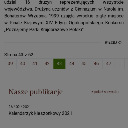
udział 16 drużyn reprezentujących wszystkie
województwa. Drużyna uczniów z Gimnazjum w Narolu im.
Bohaterów Września 1939 r.zajęła wysokie piąte miejsce
w Finale Krajowym XIV Edycji Ogólnopolskiego Konkursu
„Poznajemy Parki Krajobrazowe Polski”.
WIĘCEJ
Strona 43 z 62
39
40
41
42
43
44
45
46
47
...
Nasze publikacje
+ pokaż wszystkie
26 / 02 / 2021
Kalendarzyk kieszonkowy 2021