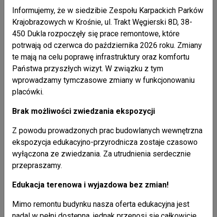
GRUPY ROBOCZEJ w obszarze Natura 2000
Informujemy, że w siedzibie Zespołu Karpackich Parków
BIESZCZADY.
Krajobrazowych w Krośnie, ul. Trakt Węgierski 8D, 38-
W dniu 7 listopada 2014 roku w Baligrodzie odbyło się III
450 Dukla rozpoczęły się prace remontowe, które
spotkanie Naturowej Grupy Roboczej w Obszarze Natura
potrwają od czerwca do października 2026 roku. Zmiany
2000: Bieszczady PLC180001. Spotkanie rozpoczęło się
te mają na celu poprawę infrastruktury oraz komfortu
podsumowaniem poprzedniego posiedzenia i omówieniem
Państwa przyszłych wizyt. W związku z tym
sprawozdania z Lutowisk. Ekspert ds. ochrony środowiska
wprowadzamy tymczasowe zmiany w funkcjonowaniu
w prezentacji multimedialnej przedstawił problemy i
placówki.
zgłoszone propozycje rozwiązań wokół trzech bloków
Brak możliwości zwiedzania ekspozycji
tematycznych: wilki, niedźwiedzie i bobry. Ponadto
poruszono temat zwiększającej się populacji lisa
Z powodu prowadzonych prac budowlanych wewnętrzna
przenoszącej choroby zakaźne.
ekspozycja edukacyjno-przyrodnicza zostaje czasowo
wyłączona ze zwiedzania. Za utrudnienia serdecznie
WIĘCEJ
przepraszamy.
Informacja.
Edukacja terenowa i wyjazdowa bez zmian!
Mimo remontu budynku nasza oferta edukacyjna jest
nadal w pełni dostępna, jednak przenosi się całkowicie