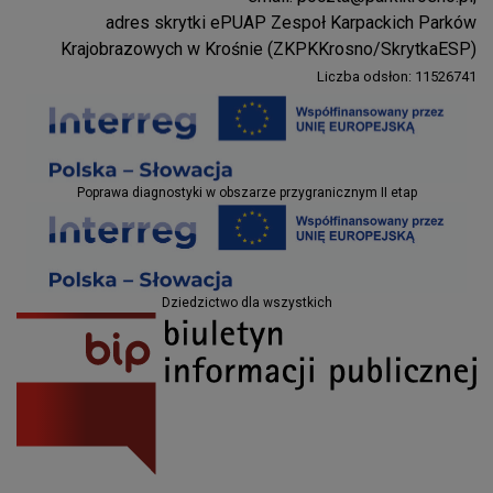
Parki Krosno
adres skrytki ePUAP Zespoł Karpackich Parków
Krajobrazowych w Krośnie (ZKPKKrosno/SkrytkaESP)
Liczba odsłon: 11526741
Projekty EU
Poprawa diagnostyki w obszarze przygranicznym II etap
Projekty EU
Dziedzictwo dla wszystkich