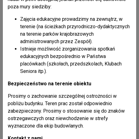
poza mury siedziby:
Zajęcia edukacyjne prowadzimy na zewnątrz, w
Informacja.
terenie (na ścieżkach przyrodniczo-dydaktycznych
na terenie parków krajobrazowych
Informujemy, że dzień 10 listopada 2014 r. jest w Zespole
administrowanych przez Zespół).
Karpackich Parków Krajobrazowych w Krośnie dniem
Istnieje możliwość zorganizowania spotkań
wolnym od pracy w zamian za dzień świateczny 1 listopada
edukacyjnych bezpośrednio w Państwa
2014 r. przypadający w sobotę.
placówkach (szkołach, przedszkolach, Klubach
Seniora itp.).
WIĘCEJ
Posiedzenie Rady Koordynacyjnej Międzynarodowego Rezerwa
Bezpieczeństwo na terenie obiektu
Prosimy o zachowanie szczególnej ostrożności w
pobliżu budynku. Teren prac został odpowiednio
zabezpieczony. Prosimy o stosowanie się do znaków
ostrzegawczych oraz niewchodzenie w strefy
wyznaczone dla ekip budowlanych.
Posiedzenie Rady Koordynacyjnej
Kontakt z nami