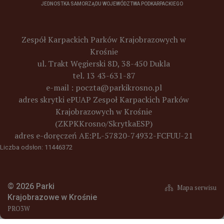
JEDNOSTKA SAMORZĄDU WOJEWÓDZTWA PODKARPACKIEGO
Zespół Karpackich Parków Krajobrazowych w
Krośnie
ul. Trakt Węgierski 8D, 38-450 Dukla
tel. 13 43-631-87
e-mail :
poczta@parkikrosno.pl
adres skrytki ePUAP Zespoł Karpackich Parków
Krajobrazowych w Krośnie
(ZKPKKrosno/SkrytkaESP)
adres e-doręczeń
AE:PL-57820-74932-FCFUU-21
Liczba odsłon: 11446372
© 2026 Parki
Mapa serwisu
Krajobrazowe w Krośnie
PRO3W