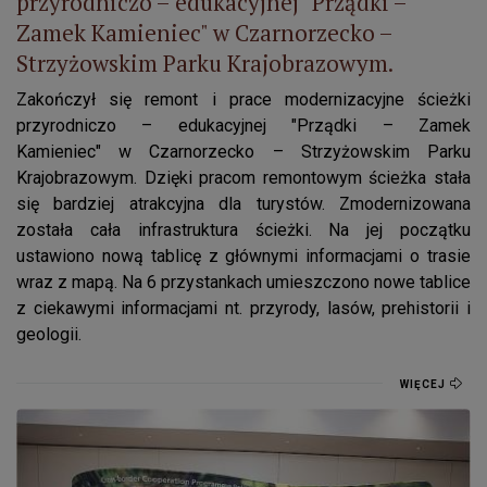
przyrodniczo – edukacyjnej "Prządki –
Zamek Kamieniec" w Czarnorzecko –
Strzyżowskim Parku Krajobrazowym.
Zakończył się remont i prace modernizacyjne ścieżki
przyrodniczo – edukacyjnej "Prządki – Zamek
Kamieniec" w Czarnorzecko – Strzyżowskim Parku
Krajobrazowym. Dzięki pracom remontowym ścieżka stała
się bardziej atrakcyjna dla turystów. Zmodernizowana
została cała infrastruktura ścieżki. Na jej początku
ustawiono nową tablicę z głównymi informacjami o trasie
wraz z mapą. Na 6 przystankach umieszczono nowe tablice
z ciekawymi informacjami nt. przyrody, lasów, prehistorii i
geologii.
WIĘCEJ
Konferencja „Transgraniczna współpraca na rzecz turystyki u