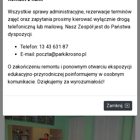
Międzynarodowego Rezerwatu Biosfery
„Karpaty Wschodnie”.
Wszystkie sprawy administracyjne, rezerwacje terminów
zajęć oraz zapytania prosimy kierować wyłącznie drogą
W dniu 27 października 2014 roku w Ubli odbyło się
telefoniczną lub mailową. Nasz Zespół jest do Państwa
posiedzenie Rady Koordynacyjnej Międzynarodowego
dyspozycji.
Rezerwatu Biosfery „Karpaty Wschodnie”. Podczas
posiedzenia Rada Koordynacyjna uzupełniła o istotne treści
Telefon: 13 43 631 87
Porozumienie zawarte w dniu 15 listopada 2013 roku, które
E-mail: poczta@parkikrosno.pl
będzie obowiązywać do 15 listopada 2023 roku. W trakcie
spotkania zaplanowano również wspólne inicjatywy na
O zakończeniu remontu i ponownym otwarciu ekspozycji
terenie Międzynarodowego Rezerwatu Biosfery „Karpaty
edukacyjno-przyrodniczej poinformujemy w osobnym
Wschodnie”, ukierunkowane na realizację trzech celów.
komunikacie. Dziękujemy za wyrozumiałość!
WIĘCEJ
Podsumowanie IV Edycji Konkursu Fotograficznego.
Zamknij