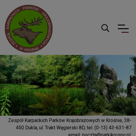
Logo serwisu
Guzik wyszuki
Zespół Karpackich Parków Krajobrazowych w Krośnie, 38-
450 Dukla, ul. Trakt Węgierski 8D, tel. (0-13) 43-631-87
email:
poczta@parkikrosno.pl
,