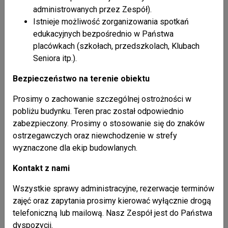
nazwa załącznika
Plan Działania Na Rzecz Poprawy Zapewnienia
administrowanych przez Zespół).
Dostępności Osobom ze Szczególnymi Potrzebami na
Istnieje możliwość zorganizowania spotkań
wielkość załącznika
lata 2026-2028
(722,47 kB)
edukacyjnych bezpośrednio w Państwa
załączył: Anna Marczyńska, Główny Specjalista
placówkach (szkołach, przedszkolach, Klubach
nazwa załącznika
Plan Działania Na Rzecz Poprawy Zapewnienia
Seniora itp.).
Dostępności Osobom Ze Szczególnymi Potrzebami na
wielkość załącznika
lata 2024-2025
(975,68 kB)
Bezpieczeństwo na terenie obiektu
załączył: Anna Marczyńska, Główny Specjalista Liczba pobrań:
19
Prosimy o zachowanie szczególnej ostrożności w
nazwa załącznika
Plan Działania na Rzecz Poprawy Zapewnienia
pobliżu budynku. Teren prac został odpowiednio
Dostępności Osobom ze Szczególnymi Potrzebami na
zabezpieczony. Prosimy o stosowanie się do znaków
wielkość załącznika
lata 2022-2023
(497,57 kB)
ostrzegawczych oraz niewchodzenie w strefy
załączył: Anna Marczyńska, Główny Specjalista Liczba pobrań:
11
wyznaczone dla ekip budowlanych.
nazwa załącznika
Plan Działania na Rzecz Poprawy Zapewnienia
Kontakt z nami
Dostępności Osobom ze Szczególnymi Potrzebami na
wielkość załącznika
lata 2020-2021
(1,08 MB)
Wszystkie sprawy administracyjne, rezerwacje terminów
załączył: Anna Marczyńska, Główny Specjalista Liczba pobrań:
12
zajęć oraz zapytania prosimy kierować wyłącznie drogą
telefoniczną lub mailową. Nasz Zespół jest do Państwa
Liczba odsłon: 6201
dyspozycji.