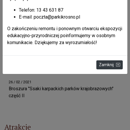
Telefon: 13 43 631 87
E-mail: poczta@parkikrosno.pl
Nasze publikacje
+ pokaż wszystkie
O zakończeniu remontu i ponownym otwarciu ekspozycji
edukacyjno-przyrodniczej poinformujemy w osobnym
26 / 02 / 2021
Kalendarzyk kieszonkowy 2021
komunikacie. Dziękujemy za wyrozumiałość!
26 / 02 / 2021
Zamknij
Mapa Parku Krajobrazowego Doliny Sanu
26 / 02 / 2021
Broszura "Ssaki karpackich parków krajobrazowych"
część II
Atrakcje