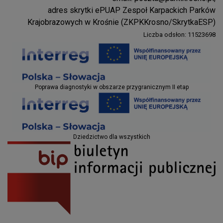
Parki Krosno
adres skrytki ePUAP Zespoł Karpackich Parków
Krajobrazowych w Krośnie (ZKPKKrosno/SkrytkaESP)
Liczba odsłon: 11523698
Projekty EU
Poprawa diagnostyki w obszarze przygranicznym II etap
Projekty EU
Dziedzictwo dla wszystkich