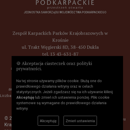
JEDNOSTKA SAMORZĄDU WOJEWÓDZTWA PODKARPACKIEGO
Zespół Karpackich Parków Krajobrazowych w
Krośnie
ul. Trakt Węgierski 8D, 38-450 Dukla
tel. 13 43-631-87
e-mail :
poczta@parkikrosno.pl
🍪 Akceptacja ciasteczek oraz polityki
adres skrytki ePUAP Zespoł Karpackich Parków
prywatności.
Krajobrazowych w Krośnie
(ZKPKKrosno/SkrytkaESP)
Na tej stronie używamy plików cookie. Służą one do
prawidłowego działania witryny oraz w celach
adres e-doręczeń
AE:PL-57820-74932-FCFUU-21
statystycznych. Jeżeli zgadzasz się na ich używanie kliknij
Liczba odsłon: 11443328
Akceptuję
lub zmień ich ustawienia poniżej. Pliki cookie
systemowe są wymagane do prawidłowego działania
witryny
© 2026 Parki
Mapa serwisu
Akceptuję
Zmień ustawienia
Krajobrazowe w Krośnie