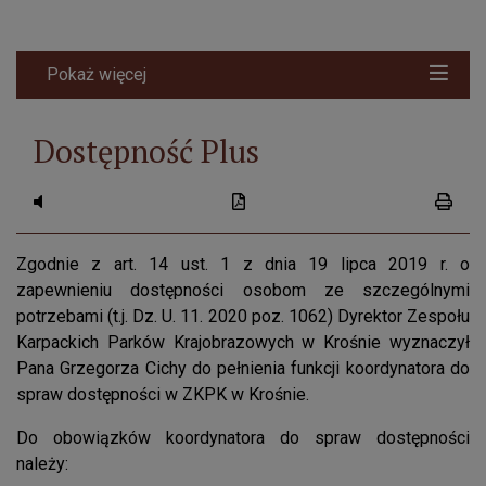
Pokaż więcej
Dostępność Plus
przycisk do systemu czytania tekstu
przycisk do pobierania treści jak
przyci
Zgodnie z art. 14 ust. 1 z dnia 19 lipca 2019 r. o
zapewnieniu dostępności osobom ze szczególnymi
potrzebami (t.j. Dz. U. 11. 2020 poz. 1062) Dyrektor Zespołu
Karpackich Parków Krajobrazowych w Krośnie wyznaczył
Pana Grzegorza Cichy do pełnienia funkcji koordynatora do
spraw dostępności w ZKPK w Krośnie.
Do obowiązków koordynatora do spraw dostępności
należy: