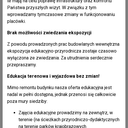
te mają na celu poprawę infrastruktury oraz komfortu
zakresu realizowania zadań.
Państwa przyszłych wizyt. W związku z tym
wprowadzamy tymczasowe zmiany w funkcjonowaniu
placówki.
Brak możliwości zwiedzania ekspozycji
Koordynator do spraw dostępności - Grzegorz Cichy
Z powodu prowadzonych prac budowlanych wewnętrzna
Dane kontaktowe:
ekspozycja edukacyjno-przyrodnicza zostaje czasowo
wyłączona ze zwiedzania. Za utrudnienia serdecznie
tel. (0-13) 43-631-87
przepraszamy.
e-mail: gcichy@parkikrosno.pl
Edukacja terenowa i wyjazdowa bez zmian!
Mimo remontu budynku nasza oferta edukacyjna jest
nadal w pełni dostępna, jednak przenosi się całkowicie
Załączniki:
poza mury siedziby:
Zajęcia edukacyjne prowadzimy na zewnątrz, w
nazwa załącznika
wielkość załącz
Deklaracja dostępności - aktualizacja 2026
(78,11 kB)
terenie (na ścieżkach przyrodniczo-dydaktycznych
załączył: Anna Marczyńska, Główny Specjalista
na terenie parków krajobrazowych