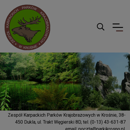
Logo serwisu
Guzik wyszuki
Zespół Karpackich Parków Krajobrazowych w Krośnie, 38-
450 Dukla, ul. Trakt Węgierski 8D, tel. (0-13) 43-631-87
email:
poczta@parkikrosno.pl
,