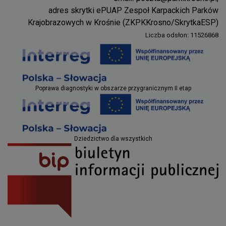
Parki Krosno
adres skrytki ePUAP Zespoł Karpackich Parków
Krajobrazowych w Krośnie (ZKPKKrosno/SkrytkaESP)
Liczba odsłon: 11526868
Projekty EU
Poprawa diagnostyki w obszarze przygranicznym II etap
Projekty EU
Dziedzictwo dla wszystkich