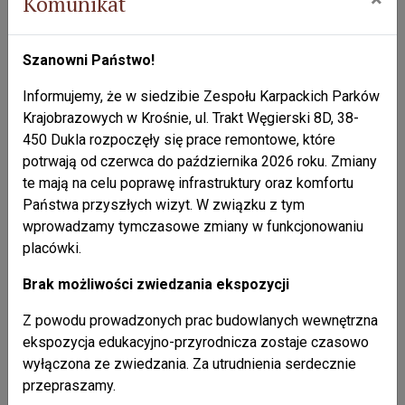
Komunikat
odbyły się zajęcia terenowe w okolicy rezerwatu przyrody
„Prządki im. Prof. Henryka Świdzińskiego”. Młodzież miała
sposobność poznać walory przyrodnicze i krajobrazowe
Szanowni Państwo!
niezbyt oddalonego od Dębicy Czarnorzecko-
Informujemy, że w siedzibie Zespołu Karpackich Parków
Strzyżowskiego Parku Krajobrazowego.
Krajobrazowych w Krośnie, ul. Trakt Węgierski 8D, 38-
450 Dukla rozpoczęły się prace remontowe, które
potrwają od czerwca do października 2026 roku. Zmiany
Galeria
te mają na celu poprawę infrastruktury oraz komfortu
Państwa przyszłych wizyt. W związku z tym
wprowadzamy tymczasowe zmiany w funkcjonowaniu
placówki.
Brak możliwości zwiedzania ekspozycji
Z powodu prowadzonych prac budowlanych wewnętrzna
ekspozycja edukacyjno-przyrodnicza zostaje czasowo
wyłączona ze zwiedzania. Za utrudnienia serdecznie
przepraszamy.