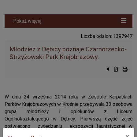
Pokaż więcej
Liczba odsłon: 1397947
Młodzież z Dębicy poznaje Czarnorzecko-
Strzyżowski Park Krajobrazowy.
Przycisk syst
Przycisk d
przyci
W dniu 24 września 2014 roku w Zespole Karpackich
Parków Krajobrazowych w Krośnie przebywała 33 osobowa
grupa młodzieży i opiekunów z Liceum
Ogólnokształcącego w Dębicy. Pierwszą część zajęć
poświęcono zwiedzaniu ekspozycji faunistycznej w
siedzibie Zespołu i projekcji filmu krajoznawczego. Później
×