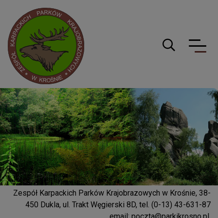
Logo serwisu
Guzik wyszuki
Zespół Karpackich Parków Krajobrazowych w Krośnie, 38-
450 Dukla, ul. Trakt Węgierski 8D, tel. (0-13) 43-631-87
email:
poczta@parkikrosno.pl
,