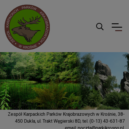
Logo serwisu
Guzik wyszuki
Zespół Karpackich Parków Krajobrazowych w Krośnie, 38-
450 Dukla, ul. Trakt Węgierski 8D, tel. (0-13) 43-631-87
email:
poczta@parkikrosno.pl
,