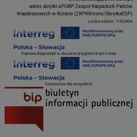
Parki Krosno
adres skrytki ePUAP Zespoł Karpackich Parków
Krajobrazowych w Krośnie (ZKPKKrosno/SkrytkaESP)
Liczba odsłon: 11523434
Projekty EU
Poprawa diagnostyki w obszarze przygranicznym II etap
Projekty EU
Dziedzictwo dla wszystkich