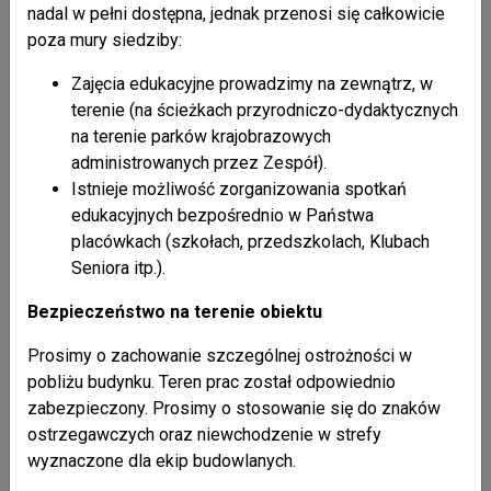
Nasze publikacje
+ pokaż wszystkie
nadal w pełni dostępna, jednak przenosi się całkowicie
poza mury siedziby:
26 / 02 / 2021
Zajęcia edukacyjne prowadzimy na zewnątrz, w
Kalendarzyk kieszonkowy 2021
terenie (na ścieżkach przyrodniczo-dydaktycznych
na terenie parków krajobrazowych
26 / 02 / 2021
administrowanych przez Zespół).
Mapa Parku Krajobrazowego Doliny Sanu
Istnieje możliwość zorganizowania spotkań
edukacyjnych bezpośrednio w Państwa
placówkach (szkołach, przedszkolach, Klubach
26 / 02 / 2021
Broszura "Ssaki karpackich parków
Seniora itp.).
krajobrazowych" część II
Bezpieczeństwo na terenie obiektu
Prosimy o zachowanie szczególnej ostrożności w
pobliżu budynku. Teren prac został odpowiednio
Atrakcje
zabezpieczony. Prosimy o stosowanie się do znaków
ostrzegawczych oraz niewchodzenie w strefy
wyznaczone dla ekip budowlanych.