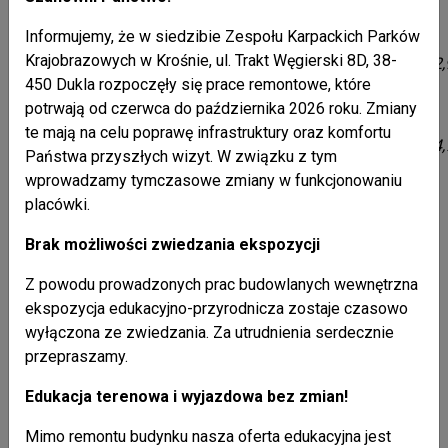
EUR
EUR
Príspevok z EFRR a %
Informujemy, że w siedzibie Zespołu Karpackich Parków
Wkład własny % /
Krajobrazowych w Krośnie, ul. Trakt Węgierski 8D, 38-
7 599,71
10 792,
20 %
450 Dukla rozpoczęły się prace remontowe, które
EUR
EUR
Vlastný vklad %
potrwają od czerwca do października 2026 roku. Zmiany
te mają na celu poprawę infrastruktury oraz komfortu
Wartość całkowita 100% /
37 998,51
53 964,
Państwa przyszłych wizyt. W związku z tym
100%
EUR
EUR
Celková hodnota 100%
wprowadzamy tymczasowe zmiany w funkcjonowaniu
placówki.
Termin rozpoczęcia projektu: 16.02.2026 r.
Brak możliwości zwiedzania ekspozycji
Termin zakończenia projektu: 31.12.2026 r.
Z powodu prowadzonych prac budowlanych wewnętrzna
ekspozycja edukacyjno-przyrodnicza zostaje czasowo
wyłączona ze zwiedzania. Za utrudnienia serdecznie
Licznik odwiedzin: 925
przepraszamy.
Edukacja terenowa i wyjazdowa bez zmian!
Mimo remontu budynku nasza oferta edukacyjna jest