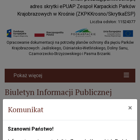
adres skrytki ePUAP Zespoł Karpackich Parków
Krajobrazowych w Krośnie (ZKPKKrosno/SkrytkaESP)
Liczba odsłon: 11524377
Projekty EU
Opracowanie dokumentacji na potrzeby planów ochrony dla pięciu Parków
Krajobrazowych: Jaśliskiego, Ciśniańsko-Wetlińskiego, Doliny Sanu,
Czarnorzecko-Strzyżowskiego i Pasma Brzanki.
Pokaż więcej
Biuletyn Informacji Publicznej
Liczba odsłon: 135908
×
Komunikat
REDAKCJA
Anna Marczyńska
Szanowni Państwo!
email: amarczynska@parkikrosno.pl