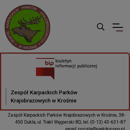
Logo serwisu
Guzik wyszuki
Zespół Karpackich Parków
Parki Krosno
Krajobrazowych w Krośnie
Zespół Karpackich Parków Krajobrazowych w Krośnie, 38-
450 Dukla, ul. Trakt Węgierski 8D, tel. (0-13) 43-631-87
email:
poczta@parkikrosno.pl
,