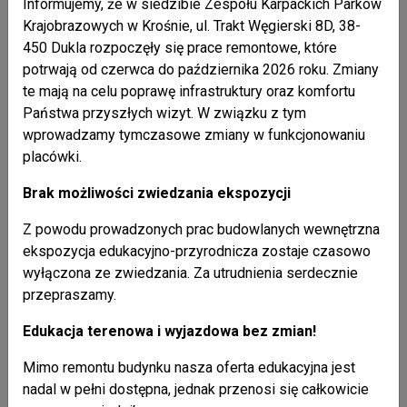
Informujemy, że w siedzibie Zespołu Karpackich Parków
Krajobrazowych w Krośnie, ul. Trakt Węgierski 8D, 38-
tel.:
013 43-631-87
450 Dukla rozpoczęły się prace remontowe, które
potrwają od czerwca do października 2026 roku. Zmiany
Liczba odsłon: 13328
te mają na celu poprawę infrastruktury oraz komfortu
Państwa przyszłych wizyt. W związku z tym
wprowadzamy tymczasowe zmiany w funkcjonowaniu
placówki.
Nasze publikacje
+ pokaż wszystkie
Brak możliwości zwiedzania ekspozycji
26 / 02 / 2021
Z powodu prowadzonych prac budowlanych wewnętrzna
Kalendarzyk kieszonkowy 2021
ekspozycja edukacyjno-przyrodnicza zostaje czasowo
wyłączona ze zwiedzania. Za utrudnienia serdecznie
przepraszamy.
26 / 02 / 2021
Mapa Parku Krajobrazowego Doliny Sanu
Edukacja terenowa i wyjazdowa bez zmian!
Mimo remontu budynku nasza oferta edukacyjna jest
26 / 02 / 2021
Broszura "Ssaki karpackich parków krajobrazowych"
nadal w pełni dostępna, jednak przenosi się całkowicie