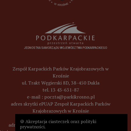
JEDNOSTKA SAMORZĄDU WOJEWÓDZTWA PODKARPACKIEGO
Zespół Karpackich Parków Krajobrazowych w
Krośnie
ul. Trakt Węgierski 8D, 38-450 Dukla
tel. 13 43-631-87
e-mail :
poczta@parkikrosno.pl
adres skrytki ePUAP Zespoł Karpackich Parków
Krajobrazowych w Krośnie
(ZKPKKrosno/SkrytkaESP)
🍪 Akceptacja ciasteczek oraz polityki
adres e-doręczeń
AE:PL-57820-74932-FCFUU-21
prywatności.