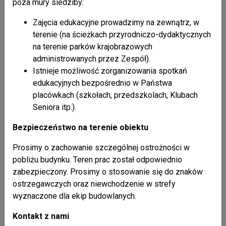
część II
poza mury siedziby:
Zajęcia edukacyjne prowadzimy na zewnątrz, w
terenie (na ścieżkach przyrodniczo-dydaktycznych
na terenie parków krajobrazowych
Atrakcje
administrowanych przez Zespół).
Istnieje możliwość zorganizowania spotkań
edukacyjnych bezpośrednio w Państwa
placówkach (szkołach, przedszkolach, Klubach
Seniora itp.).
Bezpieczeństwo na terenie obiektu
Prosimy o zachowanie szczególnej ostrożności w
pobliżu budynku. Teren prac został odpowiednio
zabezpieczony. Prosimy o stosowanie się do znaków
Liczba odsłon: 11467490
ostrzegawczych oraz niewchodzenie w strefy
wyznaczone dla ekip budowlanych.
Multimedia
Kontakt z nami