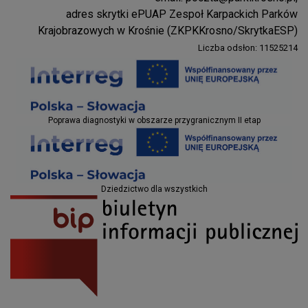
Parki Krosno
adres skrytki ePUAP Zespoł Karpackich Parków
Krajobrazowych w Krośnie (ZKPKKrosno/SkrytkaESP)
Liczba odsłon: 11525214
Projekty EU
Poprawa diagnostyki w obszarze przygranicznym II etap
Projekty EU
Dziedzictwo dla wszystkich