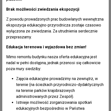
Brak możliwości zwiedzania ekspozycji
Z powodu prowadzonych prac budowlanych wewnętrzna
ekspozycja edukacyjno-przyrodnicza zostaje czasowo
wyłączona ze zwiedzania. Za utrudnienia serdecznie
przepraszamy.
a 001
Edukacja terenowa i wyjazdowa bez zmian!
Liczba odsłon: 4193
Mimo remontu budynku nasza oferta edukacyjna jest
powrót do listy artykułów
nadal w pełni dostępna, jednak przenosi się całkowicie
poza mury siedziby:
Zajęcia edukacyjne prowadzimy na zewnątrz, w
terenie (na ścieżkach przyrodniczo-dydaktycznych
Nasze publikacje
+ pokaż wszystkie
na terenie parków krajobrazowych
administrowanych przez Zespół).
Istnieje możliwość zorganizowania spotkań
26 / 02 / 2021
edukacyjnych bezpośrednio w Państwa
Kalendarzyk kieszonkowy 2021