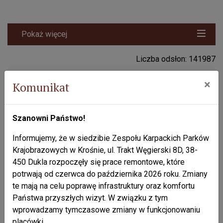
Pokaż więcej
Liczba odsłon: 141987
Pomniki przyrody: "Bartłomiej" i
×
Komunikat
"Bogumiła".
Przycisk syst
Przycisk d
przyci
Szanowni Państwo!
Informujemy, że w siedzibie Zespołu Karpackich Parków
Krajobrazowych w Krośnie, ul. Trakt Węgierski 8D, 38-
450 Dukla rozpoczęły się prace remontowe, które
potrwają od czerwca do października 2026 roku. Zmiany
te mają na celu poprawę infrastruktury oraz komfortu
Państwa przyszłych wizyt. W związku z tym
wprowadzamy tymczasowe zmiany w funkcjonowaniu
placówki.