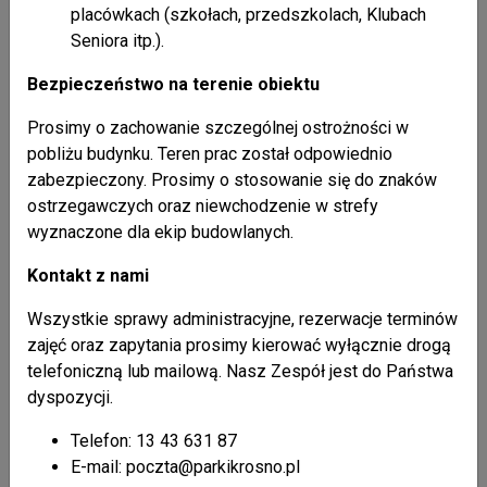
placówkach (szkołach, przedszkolach, Klubach
Seniora itp.).
26 / 02 / 2021
Mapa Parku Krajobrazowego Doliny Sanu
Bezpieczeństwo na terenie obiektu
Prosimy o zachowanie szczególnej ostrożności w
26 / 02 / 2021
pobliżu budynku. Teren prac został odpowiednio
Broszura "Ssaki karpackich parków krajobrazowych"
zabezpieczony. Prosimy o stosowanie się do znaków
część II
ostrzegawczych oraz niewchodzenie w strefy
wyznaczone dla ekip budowlanych.
Kontakt z nami
Atrakcje
Wszystkie sprawy administracyjne, rezerwacje terminów
zajęć oraz zapytania prosimy kierować wyłącznie drogą
telefoniczną lub mailową. Nasz Zespół jest do Państwa
dyspozycji.
Telefon: 13 43 631 87
E-mail: poczta@parkikrosno.pl