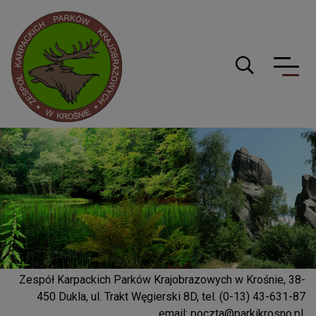
Logo serwisu
Guzik wyszuki
Zespół Karpackich Parków Krajobrazowych w Krośnie, 38-
450 Dukla, ul. Trakt Węgierski 8D, tel. (0-13) 43-631-87
email:
poczta@parkikrosno.pl
,