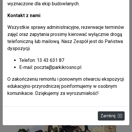
wyznaczone dla ekip budowlanych.
26 / 02 / 2021
Kalendarzyk kieszonkowy 2021
Kontakt z nami
Wszystkie sprawy administracyjne, rezerwacje terminów
26 / 02 / 2021
zajęć oraz zapytania prosimy kierować wyłącznie drogą
Mapa Parku Krajobrazowego Doliny Sanu
telefoniczną lub mailową. Nasz Zespół jest do Państwa
dyspozycji.
26 / 02 / 2021
Broszura "Ssaki karpackich parków krajobrazowych"
Telefon: 13 43 631 87
część II
E-mail: poczta@parkikrosno.pl
O zakończeniu remontu i ponownym otwarciu ekspozycji
edukacyjno-przyrodniczej poinformujemy w osobnym
komunikacie. Dziękujemy za wyrozumiałość!
Atrakcje
Zamknij