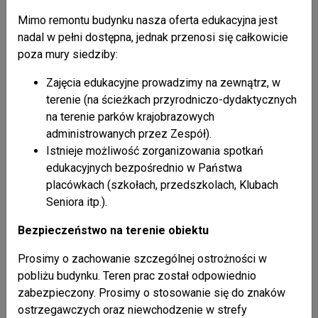
Mimo remontu budynku nasza oferta edukacyjna jest
nadal w pełni dostępna, jednak przenosi się całkowicie
poza mury siedziby:
Zajęcia edukacyjne prowadzimy na zewnątrz, w
terenie (na ścieżkach przyrodniczo-dydaktycznych
na terenie parków krajobrazowych
administrowanych przez Zespół).
4-1
Istnieje możliwość zorganizowania spotkań
edukacyjnych bezpośrednio w Państwa
Liczba odsłon: 1683
placówkach (szkołach, przedszkolach, Klubach
Seniora itp.).
powrót do listy artykułów
Bezpieczeństwo na terenie obiektu
Prosimy o zachowanie szczególnej ostrożności w
pobliżu budynku. Teren prac został odpowiednio
Nasze publikacje
+ pokaż wszystkie
zabezpieczony. Prosimy o stosowanie się do znaków
ostrzegawczych oraz niewchodzenie w strefy