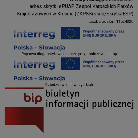
Parki Krosno
adres skrytki ePUAP Zespoł Karpackich Parków
Krajobrazowych w Krośnie (ZKPKKrosno/SkrytkaESP)
Liczba odsłon: 11524320
Projekty EU
Poprawa diagnostyki w obszarze przygranicznym II etap
Projekty EU
Dziedzictwo dla wszystkich