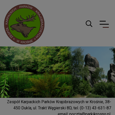
Logo serwisu
Guzik wyszuki
Zespół Karpackich Parków Krajobrazowych w Krośnie, 38-
450 Dukla, ul. Trakt Węgierski 8D, tel. (0-13) 43-631-87
email:
poczta@parkikrosno.pl
,