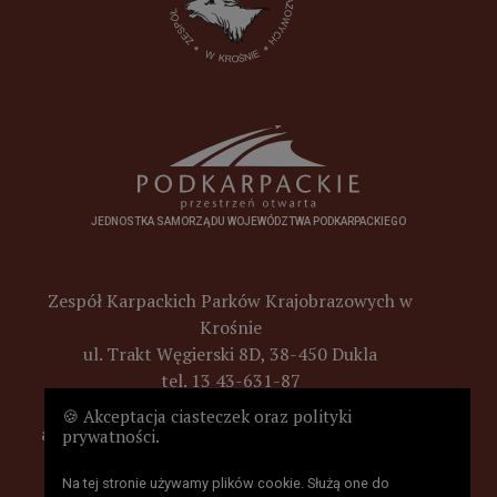
JEDNOSTKA SAMORZĄDU WOJEWÓDZTWA PODKARPACKIEGO
Zespół Karpackich Parków Krajobrazowych w
Krośnie
ul. Trakt Węgierski 8D, 38-450 Dukla
tel. 13 43-631-87
e-mail :
poczta@parkikrosno.pl
🍪 Akceptacja ciasteczek oraz polityki
adres skrytki ePUAP Zespoł Karpackich Parków
prywatności.
Krajobrazowych w Krośnie
(ZKPKKrosno/SkrytkaESP)
Na tej stronie używamy plików cookie. Służą one do