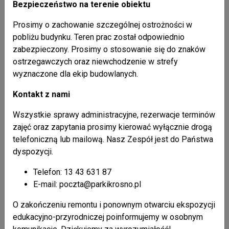
Bezpieczeństwo na terenie obiektu
Broszura "Ssaki karpackich parków krajobrazowych"
część II
Prosimy o zachowanie szczególnej ostrożności w
pobliżu budynku. Teren prac został odpowiednio
zabezpieczony. Prosimy o stosowanie się do znaków
ostrzegawczych oraz niewchodzenie w strefy
Atrakcje
wyznaczone dla ekip budowlanych.
Kontakt z nami
Wszystkie sprawy administracyjne, rezerwacje terminów
zajęć oraz zapytania prosimy kierować wyłącznie drogą
telefoniczną lub mailową. Nasz Zespół jest do Państwa
dyspozycji.
Telefon: 13 43 631 87
E-mail: poczta@parkikrosno.pl
Liczba odsłon: 11467135
O zakończeniu remontu i ponownym otwarciu ekspozycji
edukacyjno-przyrodniczej poinformujemy w osobnym