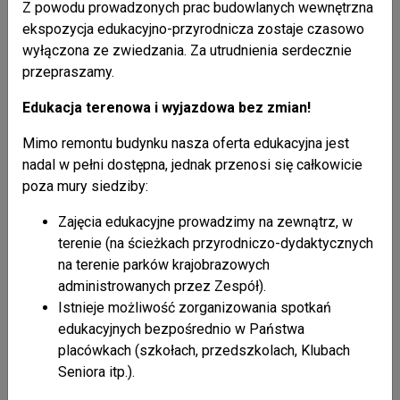
09:43 Liczba pobrań:
25
Z powodu prowadzonych prac budowlanych wewnętrzna
ekspozycja edukacyjno-przyrodnicza zostaje czasowo
Liczba odsłon: 6331
wyłączona ze zwiedzania. Za utrudnienia serdecznie
przepraszamy.
powrót do listy artykułów
Edukacja terenowa i wyjazdowa bez zmian!
Mimo remontu budynku nasza oferta edukacyjna jest
nadal w pełni dostępna, jednak przenosi się całkowicie
poza mury siedziby:
Nasze publikacje
+ pokaż wszystkie
Zajęcia edukacyjne prowadzimy na zewnątrz, w
terenie (na ścieżkach przyrodniczo-dydaktycznych
26 / 02 / 2021
na terenie parków krajobrazowych
Kalendarzyk kieszonkowy 2021
administrowanych przez Zespół).
Istnieje możliwość zorganizowania spotkań
26 / 02 / 2021
edukacyjnych bezpośrednio w Państwa
Mapa Parku Krajobrazowego Doliny Sanu
placówkach (szkołach, przedszkolach, Klubach
Seniora itp.).
26 / 02 / 2021