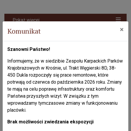
Pokaż więcej
×
Komunikat
Liczba odsłon: 153537
Agroturystyka w Zespole Karpackich
Szanowni Państwo!
Parków Krajobrazowych w Krośnie
Informujemy, że w siedzibie Zespołu Karpackich Parków
Przycisk syst
Przycisk d
przyci
Krajobrazowych w Krośnie, ul. Trakt Węgierski 8D, 38-
450 Dukla rozpoczęły się prace remontowe, które
potrwają od czerwca do października 2026 roku. Zmiany
te mają na celu poprawę infrastruktury oraz komfortu
Państwa przyszłych wizyt. W związku z tym
Załączniki:
wprowadzamy tymczasowe zmiany w funkcjonowaniu
placówki.
nazwa załącznika
wielkość załąc
AGROTURYSTYKA w ZKPK w Krośnie -2014
(2,93
MB)
Brak możliwości zwiedzania ekspozycji
załączył: Anna Marczyńska, Główny Specjalista dnia 2015-09-18