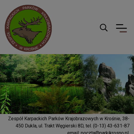
Logo serwisu
Guzik wyszuki
Zespół Karpackich Parków Krajobrazowych w Krośnie, 38-
450 Dukla, ul. Trakt Węgierski 8D, tel. (0-13) 43-631-87
email:
poczta@parkikrosno.pl
,