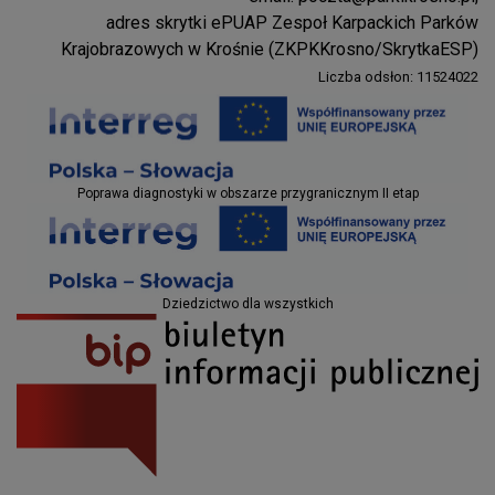
Parki Krosno
adres skrytki ePUAP Zespoł Karpackich Parków
Krajobrazowych w Krośnie (ZKPKKrosno/SkrytkaESP)
Liczba odsłon: 11524022
Projekty EU
Poprawa diagnostyki w obszarze przygranicznym II etap
Projekty EU
Dziedzictwo dla wszystkich