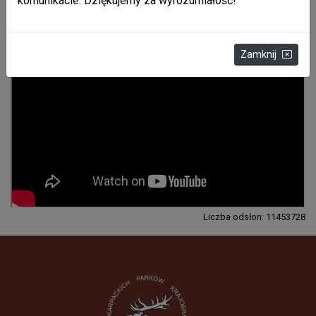
komunikacie. Dziękujemy za wyrozumiałość!
Multimedia
Zamknij
Liczba odsłon: 11453728