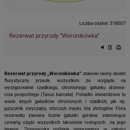
Liczba odsłon: 318507
Rezerwat przyrody "Woronikówka"
Przycisk syst
Przycisk d
przyci
Rezerwat przyrody „Woronikówka”
stanowi cenny obiekt
florystyczny przede wszystkim ze względu na
występowanie rzadkiego, chronionego gatunku drzewa-
cisa pospolitego (Taxus baccata). Ponadto stwierdzono tu
wiele innych gatunków chronionych i rzadkich, jak np.
języcznik zwyczajny, storczyk męski, lilia złotogłów. Flora
rezerwatu zawiera liczne gatunki górskie, stanowiące
czwartą część wszystkich taksonów rosnących na jego
terenie. Zbiorowiska roślinne reprezentują w całości