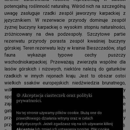
potencjalną roślinność naturalną. Wśród nich na szczególną
uwagę zasługuje rzadki zespół jaworzyny karpackiej z
języcznikiem. W rezerwacie przyrody dominuje zespół
żyznej buczyny karpackiej o wysokim stopniu naturalności,
zróżnicowany na dwa podzespoły. Szczytowe partie
rezerwatu przyrody porasta zespół kwaśniej buczyny
górskiej. Teren rezerwatu leży w krainie Bieszczadów, stąd
fauna wykazuje typowe cechy puszczy
wschodniokarpackiej. Przeważają zwierzęta wspólne dla
lasów górskich i niżowych, niektóre należą do gatunków
rzadkich w innych rejonach kraju. Jest to obszar ostoi
wielkich ssaków europejskich: niedźwiedzia brunatnego,
wilka czy rysia. Na obszarze rezerwatu przyrody
🍪 Akceptacja ciasteczek oraz polityki
spotykamy także żubra, jelenia karpackiego, sarnę, dzika,
prywatności.
zająca oraz drobne ssaki. Z ptaków występuje wiele
gatunków drapieżnych np. puchacz, trzmielojad, orzeł
Na tej stronie używamy plików cookie. Służą one do
przedni. Gady reprezentowane są przez jaszczurki a płazy
prawidłowego działania witryny oraz w celach
statystycznych. Jeżeli zgadzasz się na ich używanie kliknij
przez salamandrę plamistą oraz traszkę karpacką.
Akceptuję
lub zmień ich ustawienia poniżej. Pliki cookie