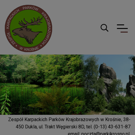
Logo serwisu
Guzik wyszuki
Zespół Karpackich Parków Krajobrazowych w Krośnie, 38-
450 Dukla, ul. Trakt Węgierski 8D, tel. (0-13) 43-631-87
email:
poczta@parkikrosno.pl
,