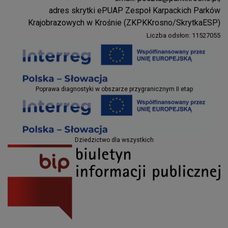
Parki Krosno
adres skrytki ePUAP Zespoł Karpackich Parków
Krajobrazowych w Krośnie (ZKPKKrosno/SkrytkaESP)
Liczba odsłon: 11527055
Projekty EU
Poprawa diagnostyki w obszarze przygranicznym II etap
Projekty EU
Dziedzictwo dla wszystkich