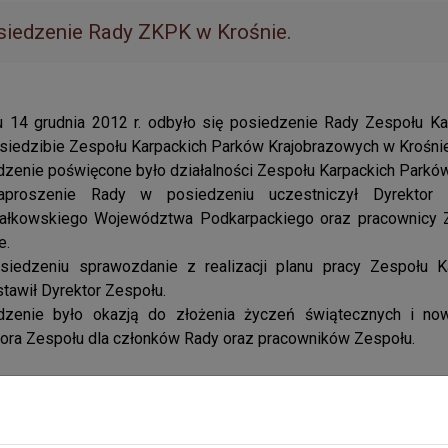
siedzenie Rady ZKPK w Krośnie.
u 14 grudnia 2012 r. odbyło się posiedzenie Rady Zespołu K
siedzibie Zespołu Karpackich Parków Krajobrazowych w Krośnie, 
zenie poświęcone było działalności Zespołu Karpackich Parkó
proszenie Rady w posiedzeniu uczestniczył Dyrektor 
ałkowskiego Województwa Podkarpackiego oraz pracownicy Z
e.
siedzeniu sprawozdanie z realizacji planu pracy Zespołu 
tawił Dyrektor Zespołu.
dzenie było okazją do złożenia życzeń świątecznych i n
ora Zespołu dla członków Rady oraz pracowników Zespołu.
Galeria