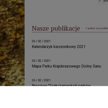
pow
Nasze publikacje
+ pokaż wszystki
26 / 02 / 2021
Kalendarzyk kieszonkowy 2021
26 / 02 / 2021
Mapa Parku Krajobrazowego Doliny Sanu
26 / 02 / 2021
Broszura "Ssaki karpackich parków
krajobrazowych" część II