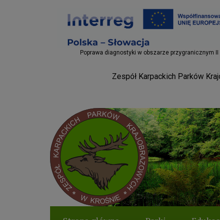
Projekty EU
Poprawa diagnostyki w obszarze przygranicznym II
Zespół Karpackich Parków Krajo
Parki Krosno
Logo serwisu