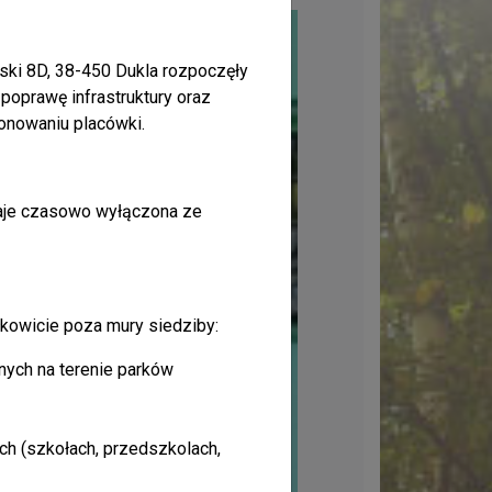
rski 8D, 38-450 Dukla rozpoczęły
poprawę infrastruktury oraz
onowaniu placówki.
aje czasowo wyłączona ze
łkowicie poza mury siedziby:
nych na terenie parków
h (szkołach, przedszkolach,