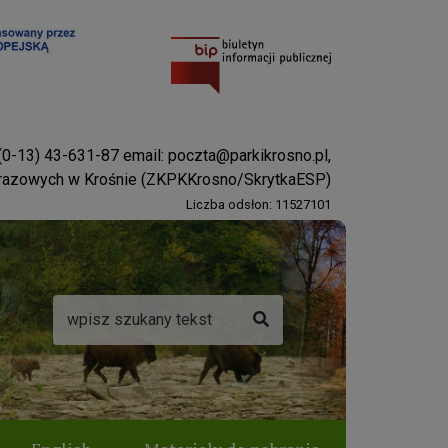
 (0-13) 43-631-87 email:
poczta@parkikrosno.pl
,
brazowych w Krośnie (ZKPKKrosno/SkrytkaESP)
Liczba odsłon: 11527101
Wyszukiwarka