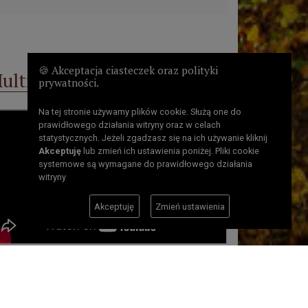
🍪 Akceptacja ciasteczek oraz polityki
ultimedia
prywatności.
Na tej stronie używamy plików cookie. Służą one do
prawidłowego działania witryny oraz w celach
statystycznych. Jeżeli zgadzasz się na ich używanie kliknij
Akceptuję
lub zmień ich ustawienia poniżej. Pliki cookie
systemowe są wymagane do prawidłowego działania
witryny
Akceptuję
Zmień ustawienia
Liczba odsłon: 11456808