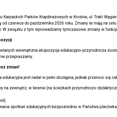
u Karpackich Parków Krajobrazowych w Krośnie, ul. Trakt Węgie
ą od czerwca do października 2026 roku. Zmiany te mają na celu 
t. W związku z tym wprowadzamy tymczasowe zmiany w funkcj
ozycji
wlanych wewnętrzna ekspozycja edukacyjno-przyrodnicza zost
znie przepraszamy.
bez zmian!
edukacyjna jest nadal w pełni dostępna, jednak przenosi się ca
y na zewnątrz, w terenie (na ścieżkach przyrodniczo-dydaktycz
ół).
owania spotkań edukacyjnych bezpośrednio w Państwa placówkac