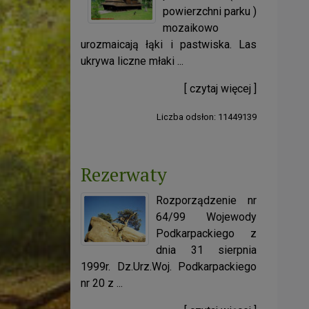
powierzchni parku )
mozaikowo
urozmaicają łąki i pastwiska. Las
ukrywa liczne młaki ...
[ czytaj więcej ]
Liczba odsłon: 11449139
Rezerwaty
Rozporządzenie nr
64/99 Wojewody
Podkarpackiego z
dnia 31 sierpnia
1999r. Dz.Urz.Woj. Podkarpackiego
nr 20 z ...