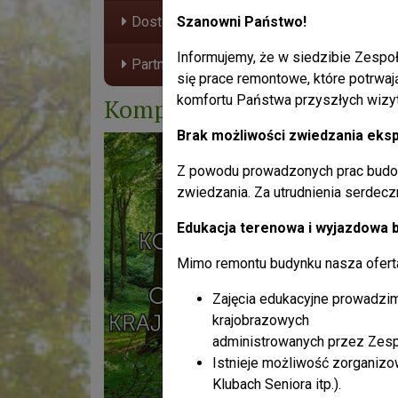
Dostępność Plus
Szanowni Państwo!
Informujemy, że w siedzibie Zespoł
Partnerzy
się prace remontowe, które potrwaj
komfortu Państwa przyszłych wizy
Kompendium wiedzy
Brak możliwości zwiedzania eksp
Z powodu prowadzonych prac budo
zwiedzania. Za utrudnienia serdec
Edukacja terenowa i wyjazdowa 
Mimo remontu budynku nasza oferta 
Zajęcia edukacyjne prowadzim
krajobrazowych
administrowanych przez Zesp
Istnieje możliwość zorganiz
Klubach Seniora itp.).