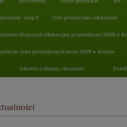
ja
Multimedia
Nasze publikacje
BIP
nicznym - etap II
Film promocyjno-edukacyjny
sażenie ekspozycji edukacyjno-przyrodniczej ZKPK w Kr
 podczas zajeć prowadzonych przez ZKPK w Krośnie
Zdrowie a obszary chronione
Dzied
tualności