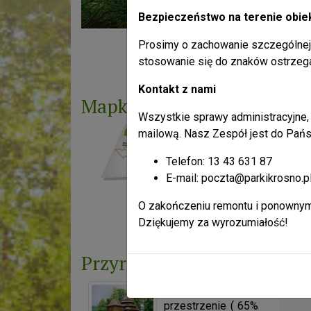
Bezpieczeństwo na terenie obie
Prosimy o zachowanie szczególnej 
Liczba odsłon: 4106490
stosowanie się do znaków ostrzeg
Kontakt z nami
Mapka
Wszystkie sprawy administracyjne, 
mailową. Nasz Zespół jest do Pańs
Telefon: 13 43 631 87
E-mail: poczta@parkikrosno.p
O zakończeniu remontu i ponownym
Liczba odsłon: 11449769
Dziękujemy za wyrozumiałość!
Przyroda
Ogromne leśne
przestrzenie ( 65%