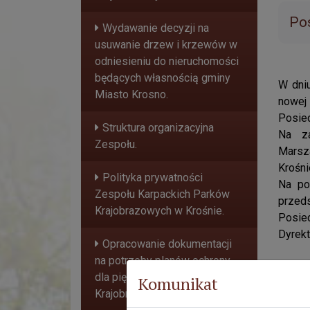
Po
Wydawanie decyzji na
usuwanie drzew i krzewów w
odniesieniu do nieruchomości
będących własnością gminy
W dni
Miasto Krosno.
nowej 
Posied
Struktura organizacyjna
Na za
Zespołu.
Marsz
Krośni
Polityka prywatności
Na po
Zespołu Karpackich Parków
przeds
Krajobrazowych w Krośnie.
Posie
Dyrekt
Opracowanie dokumentacji
na potrzeby planów ochrony
dla pięciu Parków
Komunikat
Krajobrazowych.