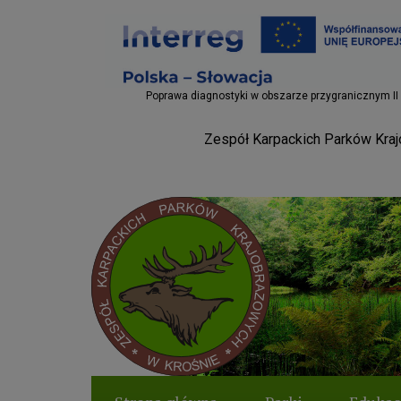
Projekty EU
Poprawa diagnostyki w obszarze przygranicznym II
Zespół Karpackich Parków Krajo
Parki Krosno
Logo serwisu