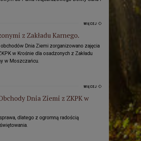
WIĘCEJ
zonymi z Zakładu Karnego.
h obchodów Dnia Ziemi zorganizowano zajęcia
ZKPK w Krośnie dla osadzonych z Zakładu
ny w Moszczańcu.
WIĘCEJ
! Obchody Dnia Ziemi z ZKPK w
Szkół w Pstrągowej.
sprawa, dlatego z ogromną radością
świętowania.