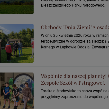
Bieszczadzkiego Parku Narodowego.
Obchody "Dnia Ziemi" z osad
y "Dnia Ziemi" z osadzonymi z Zakładu Karnego.
W dniu 25 kwietnia 2026 roku, w ramac
terapeutyczne w ogrodzie za siedzibą 
Karnego w Łupkowie Oddział Zewnętrz
Wspólnie dla naszej planety
ie dla naszej planety! Obchody Dnia Ziemi z ZKPK w Zespole 
Zespole Szkół w Pstrągowej.
Troska o środowisko to nasza wspólna 
przyjęliśmy zaproszenie do wspólnego 