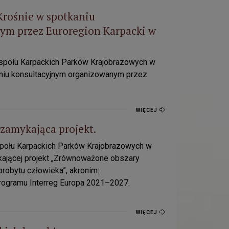
rośnie w spotkaniu
nizowanym przez Euroregion Karpacki w Medzilaborcach.
ym przez Euroregion Karpacki w
espołu Karpackich Parków Krajobrazowych w
kaniu konsultacyjnym organizowanym przez
WIĘCEJ
zamykająca projekt.
społu Karpackich Parków Krajobrazowych w
kającej projekt „Zrównoważone obszary
robytu człowieka”, akronim:
rogramu Interreg Europa 2021–2027.
WIĘCEJ