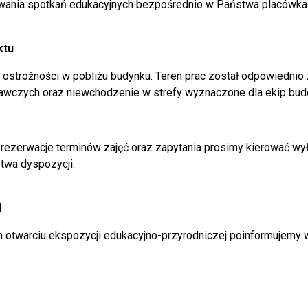
w Dukli
owania spotkań edukacyjnych bezpośrednio w Państwa placówkac
W sobotę, 13 czerwca, pracownicy Zes
Krośnie mieli ogromną przyjemność wzi
ktu
Dziecka, które świętowano podczas Pi
ostrożności w pobliżu budynku. Teren prac został odpowiednio
Dukli.
awczych oraz niewchodzenie w strefy wyznaczone dla ekip bud
Przyrodniczy sukces uczniów 
dniczy sukces uczniów z Brzezin! Finał konkursu „Poznajemy Pa
rezerwacje terminów zajęć oraz zapytania prosimy kierować wył
„Poznajemy Parki Krajobrazo
twa dyspozycji.
W dniach 8–11 czerwca 2026 roku w Cen
wielki ogólnopolski finał XXV edycji ko
l
przebiegający pod hasłem „Las i jego m
 otwarciu ekspozycji edukacyjno-przyrodniczej poinformujemy
Warsztaty fotograficzne 2026
aty fotograficzne 2026
W dniu 27 maja 2026 r. 20 uczniów klas t