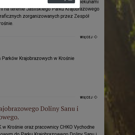
nia Ustawicznego w Krośnie wraz z opiekunami
li na terenie Jaśliskiego Parku Krajobrazowego
raficznych zorganizowanych przez Zespół
ośnie.
WIĘCEJ
h Parków Krajobrazowych w Krośnie
WIĘCEJ
ajobrazowego Doliny Sanu i
kiego Parku Narodowego.
dowego.
PK w Krośnie oraz pracownicy CHKO Vychodne
enowym do Parku Krajobrazowego Doliny Sanu i