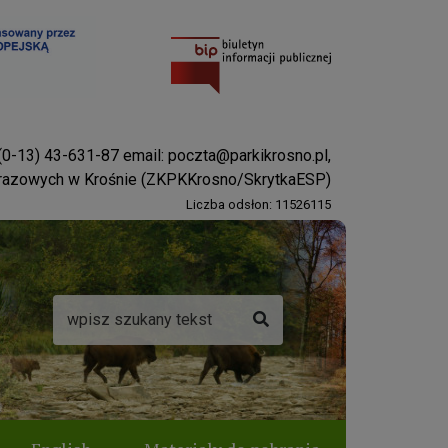
 (0-13) 43-631-87 email:
poczta@parkikrosno.pl
,
brazowych w Krośnie (ZKPKKrosno/SkrytkaESP)
Liczba odsłon: 11526115
Wyszukiwarka