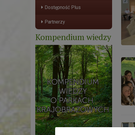
Niezwy
Dostępność Plus
Partnerzy
Kompendium wiedzy
Warszt
Wielki