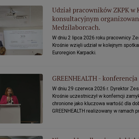
Udział pracowników ZKPK w K
 pracowników ZKPK w Krośnie w spotkaniu konsultacyjnym orga
konsultacyjnym organizowan
Medzilaborcach.
W dniu 2 lipca 2026 roku pracownicy Z
Krośnie wzięli udział w kolejnym spot
Euroregion Karpacki.
GREENHEALTH - konferencja 
EALTH - konferencja zamykająca projekt.
W dniu 29 czerwca 2026 r. Dyrektor Ze
Krośnie uczestniczył w konferncji zamy
chronione jako kluczowa wartość dla dob
GREENHEALTH
realizowany w ramach p