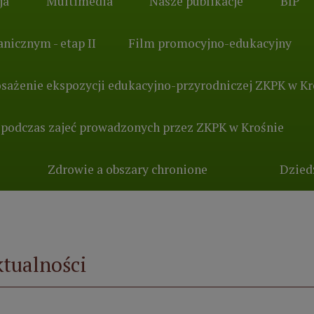
ja
Multimedia
Nasze publikacje
BIP
nicznym - etap II
Film promocyjno-edukacyjny
sażenie ekspozycji edukacyjno-przyrodniczej ZKPK w Kr
 podczas zajeć prowadzonych przez ZKPK w Krośnie
Zdrowie a obszary chronione
Dzied
tualności