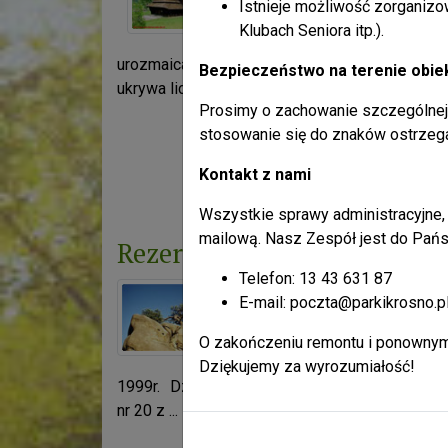
Istnieje możliwość zorganiz
powierzchni parku )
Klubach Seniora itp.).
mozaikowo
urozmaicają łąki i pastwiska. Las
Bezpieczeństwo na terenie obie
ukrywa liczne młaki ...
Prosimy o zachowanie szczególnej 
[ czytaj więcej ]
stosowanie się do znaków ostrzeg
Liczba odsłon: 11448153
Kontakt z nami
Przyro
Wszystkie sprawy administracyjne, 
mailową. Nasz Zespół jest do Pańs
Rezerwaty
Telefon: 13 43 631 87
Rozporządzenie nr
E-mail: poczta@parkikrosno.p
64/99 Wojewody
Podkarpackiego z
O zakończeniu remontu i ponownym
dnia 31 sierpnia
Dziękujemy za wyrozumiałość!
1999r. Dz.Urz.Woj. Podkarpackiego
Warszt
nr 20 z ...