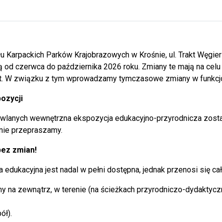
W niedzielę, 21 czerwca, nasza Tereno
siedzibą Zespołu Karpackich Parków Kr
tętniący życiem ul! Wszystko to za spr
zorganizowaliśmy w ramach wyjątkoweg
u Karpackich Parków Krajobrazowych w Krośnie, ul. Trakt Węgie
i mleczem”.
ą od czerwca do października 2026 roku. Zmiany te mają na celu 
t. W związku z tym wprowadzamy tymczasowe zmiany w funkcj
ozycji
Przygoda, historia i natura! R
da, historia i natura! Rajd z okazji Dnia Dziecka dla podopiecz
podopiecznych z Żyznowa
wlanych wewnętrzna ekspozycja edukacyjno-przyrodnicza zost
znie przepraszamy.
15 czerwca br. odbył się kolejny rajd z 
wspaniałych podopiecznych z Domów Dz
bez zmian!
wspólnej wyprawy połączyła fascynującą
edukacyjna jest nadal w pełni dostępna, jednak przenosi się ca
walorów przyrodniczych regionu.
y na zewnątrz, w terenie (na ścieżkach przyrodniczo-dydaktycz
Przyrodniczy Dzień Dziecka z
dniczy Dzień Dziecka z ZKPK w Krośnie! Piknik Rodzinny w Duk
ół).