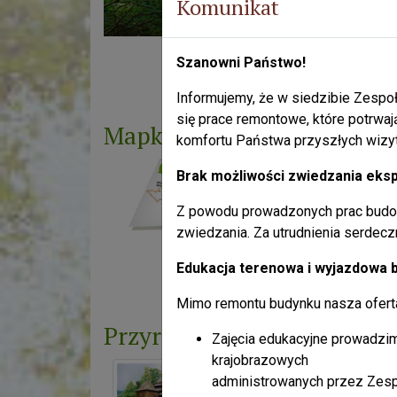
Komunikat
Szanowni Państwo!
Liczba odsłon: 4106089
Informujemy, że w siedzibie Zespoł
się prace remontowe, które potrwaj
Mapka
komfortu Państwa przyszłych wizy
Brak możliwości zwiedzania eksp
Przygo
Z powodu prowadzonych prac budo
zwiedzania. Za utrudnienia serdec
Liczba odsłon: 11448782
Edukacja terenowa i wyjazdowa 
Mimo remontu budynku nasza oferta 
Przyroda
Zajęcia edukacyjne prowadzim
krajobrazowych
Ogromne leśne
Przyro
administrowanych przez Zesp
przestrzenie ( 65%