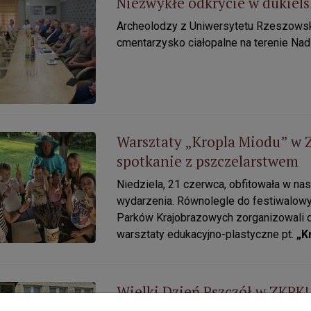
Niezwykłe odkrycie w dukiels
kłe odkrycie w dukielskich lasach!
Archeolodzy z Uniwersytetu Rzeszowskie
cmentarzysko ciałopalne na terenie Nad
Warsztaty „Kropla Miodu” w 
aty „Kropla Miodu” w ZKPK! Pachnące i kreatywne spotkanie 
spotkanie z pszczelarstwem
Niedziela, 21 czerwca, obfitowała w na
wydarzenia. Równolegle do festiwalowyc
Parków Krajobrazowych zorganizowali d
warsztaty edukacyjno-plastyczne pt.
„K
Wielki Dzień Pszczół w ZKPK
 Dzień Pszczół w ZKPK! Świętowaliśmy w ramach Festiwalu „O
Festiwalu „Ogniem i mlecze