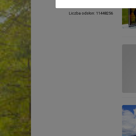
[ czytaj więcej ]
Liczba odsłon: 11448256
Komun
Wyjazd