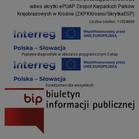
Parki Krosno
adres skrytki ePUAP Zespoł Karpackich Parków
Krajobrazowych w Krośnie (ZKPKKrosno/SkrytkaESP)
Liczba odsłon: 11524695
Projekty EU
Poprawa diagnostyki w obszarze przygranicznym II etap
Projekty EU
Dziedzictwo dla wszystkich