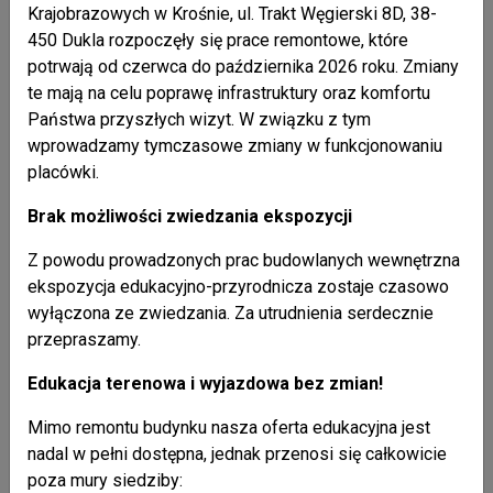
Niskiego przez nieistniejące wsie łemkowskie Smereczne
Krajobrazowych w Krośnie, ul. Trakt Węgierski 8D, 38-
i Wilsznia. Miejscowości te zostały zniszczone podczas
450 Dukla rozpoczęły się prace remontowe, które
zawieruchy wojennej w 1944 roku. Dziś panują tu cisza i
potrwają od czerwca do października 2026 roku. Zmiany
przyroda. Na zakończenie w Olchowcu odbyło się ognisko
te mają na celu poprawę infrastruktury oraz komfortu
z pieczeniem kiełbasek, wszyscy uczestnicy otrzymali
Państwa przyszłych wizyt. W związku z tym
materiały promocyjne związane z Jaśliskim Parkiem
wprowadzamy tymczasowe zmiany w funkcjonowaniu
Krajobrazowym oraz Zespołem Karpackich Parków
placówki.
Krajobrazowych w Krośnie. W związku z X Jubileuszowymi
Brak możliwości zwiedzania ekspozycji
Warsztatami Fotograficznymi dyrektor ZKPK w Krośnie
Andrzej Bytnar wręczył okazjonalne statuetki nauczycielom
Z powodu prowadzonych prac budowlanych wewnętrzna
ZSKU w Krośnie oraz pracownikom ZKPK w Krośnie.
ekspozycja edukacyjno-przyrodnicza zostaje czasowo
Podsumowaniem warsztatów fotograficznych będzie
wyłączona ze zwiedzania. Za utrudnienia serdecznie
wystawa ze zdjęciami z Jaśliskiego Parku
przepraszamy.
Krajobrazowego.
Edukacja terenowa i wyjazdowa bez zmian!
Mimo remontu budynku nasza oferta edukacyjna jest
Galeria
nadal w pełni dostępna, jednak przenosi się całkowicie
poza mury siedziby: