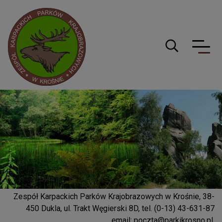
Logo serwisu
Guzik wyszuki
Zespół Karpackich Parków Krajobrazowych w Krośnie, 38-
450 Dukla, ul. Trakt Węgierski 8D, tel. (0-13) 43-631-87
email:
poczta@parkikrosno.pl
,