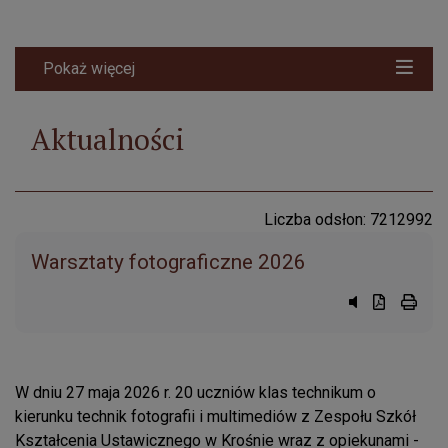
Pokaż więcej
Aktualności
Liczba odsłon: 7212992
Warsztaty fotograficzne 2026
Przycisk syst
Przycisk d
przyci
W dniu 27 maja 2026 r. 20 uczniów klas technikum o
kierunku technik fotografii i multimediów z Zespołu Szkół
Kształcenia Ustawicznego w Krośnie wraz z opiekunami -