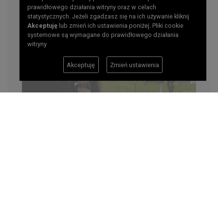
prawidłowego działania witryny oraz w celach
statystycznych. Jeżeli zgadzasz się na ich używanie kliknij
Akceptuję
lub zmień ich ustawienia poniżej. Pliki cookie
systemowe są wymagane do prawidłowego działania
witryny
Akceptuję
Zmień ustawienia