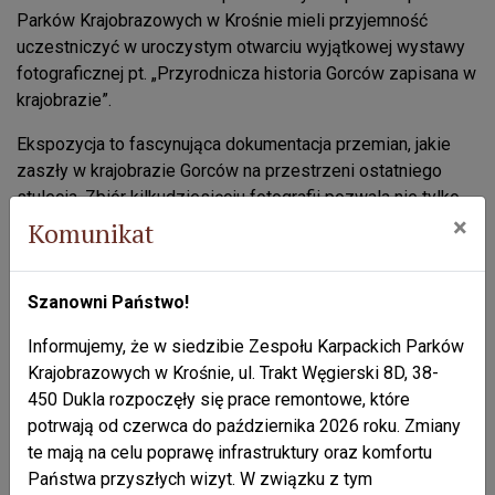
Parków Krajobrazowych w Krośnie mieli przyjemność
uczestniczyć w uroczystym otwarciu wyjątkowej wystawy
fotograficznej pt. „Przyrodnicza historia Gorców zapisana w
krajobrazie”.
Ekspozycja to fascynująca dokumentacja przemian, jakie
zaszły w krajobrazie Gorców na przestrzeni ostatniego
stulecia. Zbiór kilkudziesięciu fotografii pozwala nie tylko
×
dostrzec skalę zmian antropogenicznych i naturalnych, ale
Komunikat
także zachwycić się bogatą bioróżnorodnością tego
unikalnego pasma Beskidów.
Szanowni Państwo!
Gościem specjalnym wernisażu była Monika Olszewska,
Informujemy, że w siedzibie Zespołu Karpackich Parków
reprezentująca Gorczański Park Narodowy, która w trakcie
Krajobrazowych w Krośnie, ul. Trakt Węgierski 8D, 38-
spotkania przybliżyła kulisy powstania projektu oraz
450 Dukla rozpoczęły się prace remontowe, które
podzieliła się wiedzą na temat prezentowanych fotografii,
potrwają od czerwca do października 2026 roku. Zmiany
opowiadając o unikalnych walorach przyrodniczych, które
te mają na celu poprawę infrastruktury oraz komfortu
czynią Gorce miejscem tak wyjątkowym na mapie Polski.
Państwa przyszłych wizyt. W związku z tym