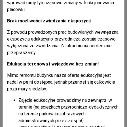
Wystawa jest owocem projektu „Bioróżnorodność w
wprowadzamy tymczasowe zmiany w funkcjonowaniu
krajobrazie Gorczańskiego Parku Narodowego”, który
placówki.
zrealizowano dzięki wsparciu finansowemu Narodowego
Brak możliwości zwiedzania ekspozycji
Funduszu Ochrony Środowiska i Gospodarki Wodnej.
Z powodu prowadzonych prac budowlanych wewnętrzna
ekspozycja edukacyjno-przyrodnicza zostaje czasowo
Galeria
wyłączona ze zwiedzania. Za utrudnienia serdecznie
przepraszamy.
Edukacja terenowa i wyjazdowa bez zmian!
Mimo remontu budynku nasza oferta edukacyjna jest
nadal w pełni dostępna, jednak przenosi się całkowicie
poza mury siedziby:
Zajęcia edukacyjne prowadzimy na zewnątrz, w
terenie (na ścieżkach przyrodniczo-dydaktycznych
na terenie parków krajobrazowych
administrowanych przez Zespół).