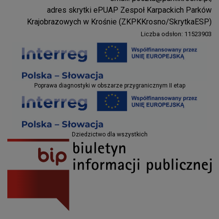
Parki Krosno
adres skrytki ePUAP Zespoł Karpackich Parków
Krajobrazowych w Krośnie (ZKPKKrosno/SkrytkaESP)
Liczba odsłon: 11523903
Projekty EU
Poprawa diagnostyki w obszarze przygranicznym II etap
Projekty EU
Dziedzictwo dla wszystkich