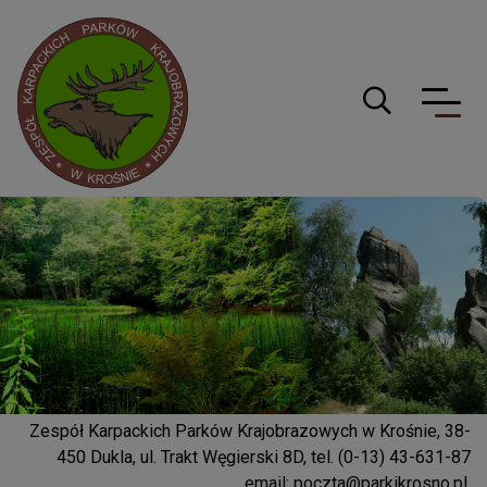
Logo serwisu
Guzik wyszuki
Zespół Karpackich Parków Krajobrazowych w Krośnie, 38-
450 Dukla, ul. Trakt Węgierski 8D, tel. (0-13) 43-631-87
email:
poczta@parkikrosno.pl
,