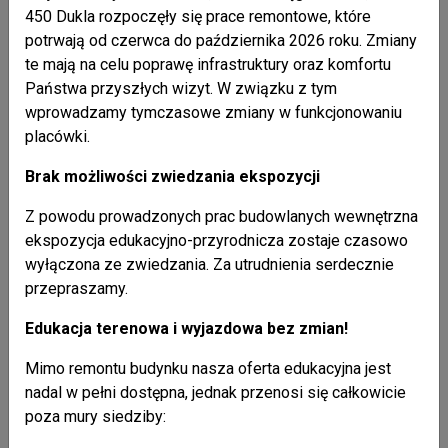
450 Dukla rozpoczęły się prace remontowe, które
Pracownik Zespołu przedstawił prezentację komputerową
potrwają od czerwca do października 2026 roku. Zmiany
na temat zwierząt naszych lasów oraz zachęcał dzieci do
te mają na celu poprawę infrastruktury oraz komfortu
jesiennych wycieczek i obserwacji przyrody w pobliskich
Państwa przyszłych wizyt. W związku z tym
parkach krajobrazowych.
wprowadzamy tymczasowe zmiany w funkcjonowaniu
placówki.
Brak możliwości zwiedzania ekspozycji
Z powodu prowadzonych prac budowlanych wewnętrzna
ekspozycja edukacyjno-przyrodnicza zostaje czasowo
wyłączona ze zwiedzania. Za utrudnienia serdecznie
przepraszamy.
Edukacja terenowa i wyjazdowa bez zmian!
Mimo remontu budynku nasza oferta edukacyjna jest
nadal w pełni dostępna, jednak przenosi się całkowicie
poza mury siedziby: