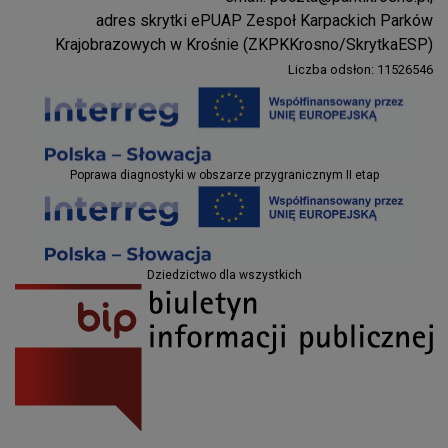
Parki Krosno
adres skrytki ePUAP Zespoł Karpackich Parków
Krajobrazowych w Krośnie (ZKPKKrosno/SkrytkaESP)
Liczba odsłon: 11526546
Projekty EU
Poprawa diagnostyki w obszarze przygranicznym II etap
Projekty EU
Dziedzictwo dla wszystkich