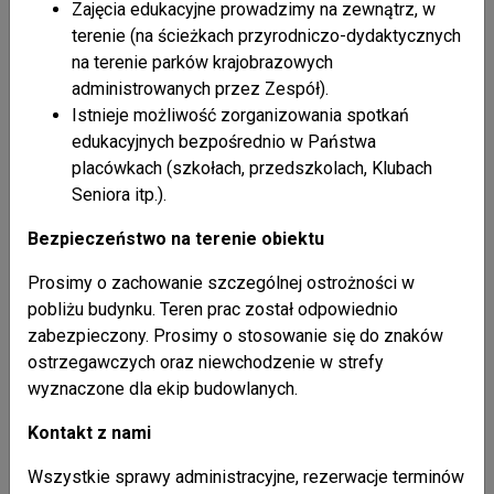
Zajęcia edukacyjne prowadzimy na zewnątrz, w
Liczba odsłon: 3405
terenie (na ścieżkach przyrodniczo-dydaktycznych
na terenie parków krajobrazowych
powrót do listy artykułów
administrowanych przez Zespół).
Istnieje możliwość zorganizowania spotkań
edukacyjnych bezpośrednio w Państwa
placówkach (szkołach, przedszkolach, Klubach
Seniora itp.).
Nasze publikacje
+ pokaż wszystkie
Bezpieczeństwo na terenie obiektu
26 / 02 / 2021
Prosimy o zachowanie szczególnej ostrożności w
Kalendarzyk kieszonkowy 2021
pobliżu budynku. Teren prac został odpowiednio
zabezpieczony. Prosimy o stosowanie się do znaków
26 / 02 / 2021
ostrzegawczych oraz niewchodzenie w strefy
Mapa Parku Krajobrazowego Doliny Sanu
wyznaczone dla ekip budowlanych.
Kontakt z nami
26 / 02 / 2021
Broszura "Ssaki karpackich parków krajobrazowych"
Wszystkie sprawy administracyjne, rezerwacje terminów