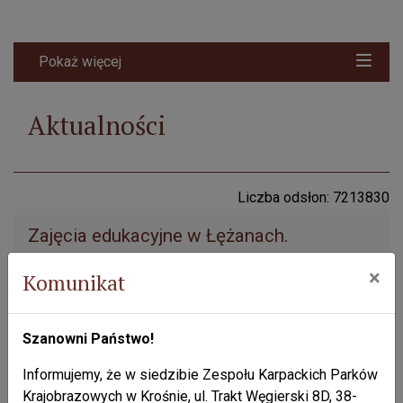
Pokaż więcej
Aktualności
Liczba odsłon: 7213830
Zajęcia edukacyjne w Łężanach.
Przycisk syst
Przycisk d
przyci
×
Komunikat
Szanowni Państwo!
W dniu 9 października 2013 roku w Szkole Podstawowej w
Informujemy, że w siedzibie Zespołu Karpackich Parków
Łężanach odbyły się zajęcia dla dzieci w ramach
Krajobrazowych w Krośnie, ul. Trakt Węgierski 8D, 38-
realizowanego przez szkołę projektu edukacyjnego „Las”.