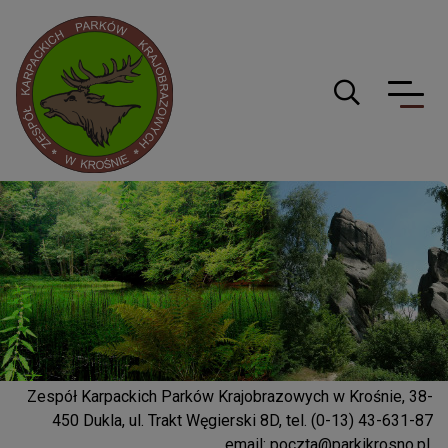
Logo serwisu
Guzik wyszuki
Zespół Karpackich Parków Krajobrazowych w Krośnie, 38-
450 Dukla, ul. Trakt Węgierski 8D, tel. (0-13) 43-631-87
email:
poczta@parkikrosno.pl
,