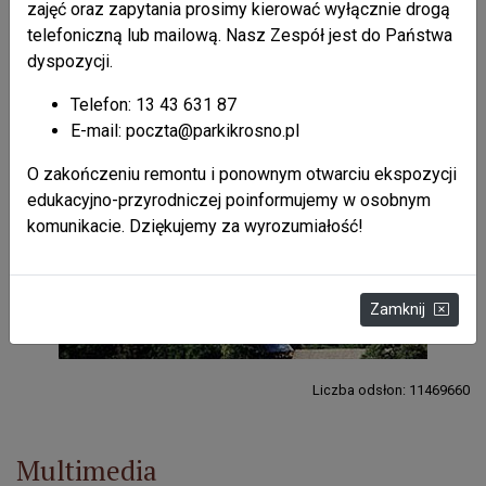
część II
zajęć oraz zapytania prosimy kierować wyłącznie drogą
telefoniczną lub mailową. Nasz Zespół jest do Państwa
dyspozycji.
Telefon: 13 43 631 87
Atrakcje
E-mail: poczta@parkikrosno.pl
O zakończeniu remontu i ponownym otwarciu ekspozycji
edukacyjno-przyrodniczej poinformujemy w osobnym
komunikacie. Dziękujemy za wyrozumiałość!
Zamknij
Liczba odsłon: 11469660
Multimedia