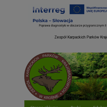
Projekty EU
Poprawa diagnostyki w obszarze przygranicznym II
Zespół Karpackich Parków Krajo
Parki Krosno
Logo serwisu