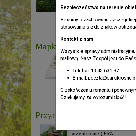
Bezpieczeństwo na terenie obie
Prosimy o zachowanie szczególnej 
Liczba odsłon: 4105786
stosowanie się do znaków ostrzeg
Kontakt z nami
Mapka
Wszystkie sprawy administracyjne, 
mailową. Nasz Zespół jest do Pańs
Telefon: 13 43 631 87
E-mail: poczta@parkikrosno.p
O zakończeniu remontu i ponownym
Liczba odsłon: 11448092
Dziękujemy za wyrozumiałość!
Przyroda
Ogromne leśne
przestrzenie ( 65%