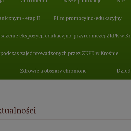
ja
Multimedia
Nasze publikacje
BIP
nicznym - etap II
Film promocyjno-edukacyjny
sażenie ekspozycji edukacyjno-przyrodniczej ZKPK w Kr
 podczas zajeć prowadzonych przez ZKPK w Krośnie
Zdrowie a obszary chronione
Dzied
tualności