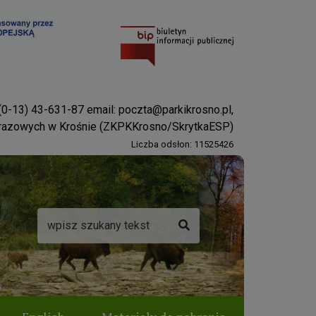
 (0-13) 43-631-87 email:
poczta@parkikrosno.pl
,
brazowych w Krośnie (ZKPKKrosno/SkrytkaESP)
Liczba odsłon: 11525426
Wyszukiwarka