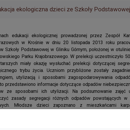
kacja ekologiczna dzieci ze Szkoły Podstawowej
ach edukacji ekologicznej prowadzonej przez Zespół Ka
brazowych w Krośnie w dniu 20 listopada 2013 roku pracow
w Szkoły Podstawowej w Gliniku Górnym, położonej w otulini
owskiego Parku Krajobrazowego. W prelekcji uczestniczyło 50
starszych miały okazję wysłuchać prelekcji dotyczącej segr
gicznego trybu życia. Uczniom przybliżone zostały zagadni
lingiem, utylizacją i sposobami zagospodarowywania odpad
to przedstawiono informacje dotyczące odpadów niebezpieczn
ów ze sposobami ich utylizacji. Na podsumowanie zajęć 
czyć zasady segregacji różnych odpadów powstających w
ych. Młodsze dzieci zapoznano z mieszkańcami karp
mnymi relacjami między lasem a zwierzętami. Przybliżono sł
wania zwierząt i zasady postępowania w przypadku zagrożeni
owaniem zajęć była historyjka pokazująca rok z życia wilka