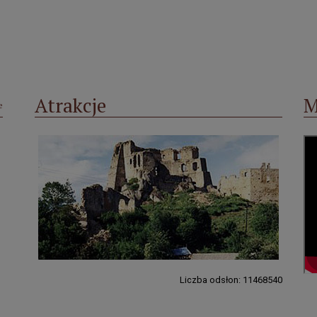
Atrakcje
M
e
Liczba odsłon: 11468540