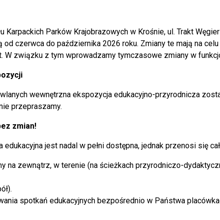
wnicy otrzymali podziękowania od dyrektora szkoły i dek
racy.
u Karpackich Parków Krajobrazowych w Krośnie, ul. Trakt Węgie
ą od czerwca do października 2026 roku. Zmiany te mają na celu 
t. W związku z tym wprowadzamy tymczasowe zmiany w funkcj
rót do listy artykułów
ozycji
wlanych wewnętrzna ekspozycja edukacyjno-przyrodnicza zost
znie przepraszamy.
bez zmian!
edukacyjna jest nadal w pełni dostępna, jednak przenosi się ca
y na zewnątrz, w terenie (na ścieżkach przyrodniczo-dydaktycz
ół).
owania spotkań edukacyjnych bezpośrednio w Państwa placówkac