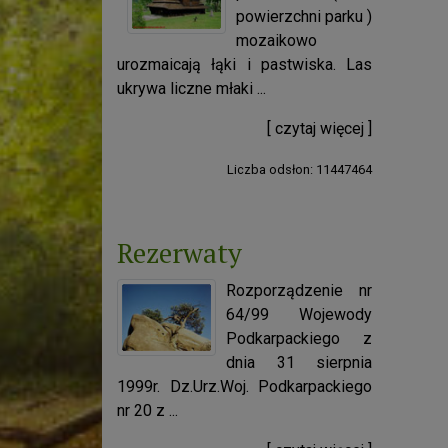
powierzchni parku )
mozaikowo
urozmaicają łąki i pastwiska. Las
ukrywa liczne młaki ...
[ czytaj więcej ]
Liczba odsłon: 11447464
Rezerwaty
Rozporządzenie nr
64/99 Wojewody
Podkarpackiego z
dnia 31 sierpnia
1999r. Dz.Urz.Woj. Podkarpackiego
nr 20 z ...