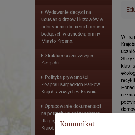
Edu
Wydawanie decyzji na
usuwanie drzew i krzewów w
odniesieniu do nieruchomości
będących własnością gminy
W ram
Miasto Krosno.
Krajo
ucznió
Struktura organizacyjna
Strzyż
Zespołu.
klas 
ekolo
Polityka prywatności
recyk
Zespołu Karpackich Parków
Ponad
Krajobrazowych w Krośnie.
uczni
poćwi
Opracowanie dokumentacji
domow
na potrzeby planów ochrony
wzaje
dla pięciu Parków
Komunikat
zacho
Krajobrazowych.
Podsum