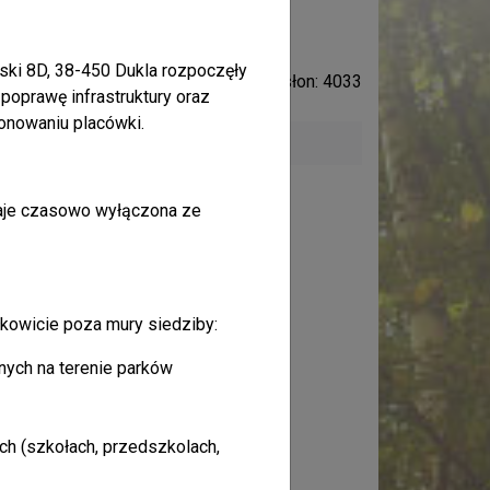
larację dalszej
rski 8D, 38-450 Dukla rozpoczęły
Liczba odsłon: 4033
poprawę infrastruktury oraz
onowaniu placówki.
aje czasowo wyłączona ze
łkowicie poza mury siedziby:
nych na terenie parków
h (szkołach, przedszkolach,