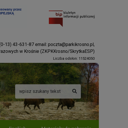
 (0-13) 43-631-87 email:
poczta@parkikrosno.pl
,
brazowych w Krośnie (ZKPKKrosno/SkrytkaESP)
Liczba odsłon: 11524050
Wyszukiwarka