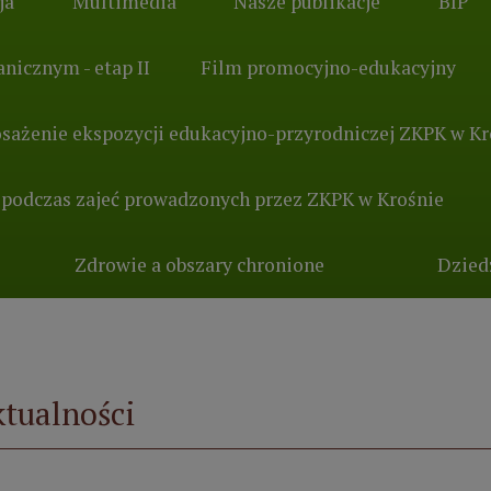
ja
Multimedia
Nasze publikacje
BIP
nicznym - etap II
Film promocyjno-edukacyjny
sażenie ekspozycji edukacyjno-przyrodniczej ZKPK w Kr
 podczas zajeć prowadzonych przez ZKPK w Krośnie
Zdrowie a obszary chronione
Dzied
tualności