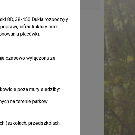
rski 8D, 38-450 Dukla rozpoczęły
poprawę infrastruktury oraz
onowaniu placówki.
aje czasowo wyłączona ze
łkowicie poza mury siedziby:
nych na terenie parków
h (szkołach, przedszkolach,