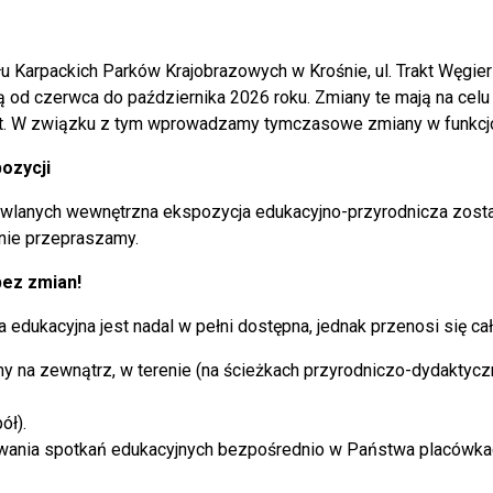
rót do listy artykułów
u Karpackich Parków Krajobrazowych w Krośnie, ul. Trakt Węgie
ą od czerwca do października 2026 roku. Zmiany te mają na celu 
t. W związku z tym wprowadzamy tymczasowe zmiany w funkcj
ozycji
wlanych wewnętrzna ekspozycja edukacyjno-przyrodnicza zost
znie przepraszamy.
bez zmian!
edukacyjna jest nadal w pełni dostępna, jednak przenosi się ca
y na zewnątrz, w terenie (na ścieżkach przyrodniczo-dydaktycz
ół).
owania spotkań edukacyjnych bezpośrednio w Państwa placówkac