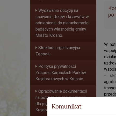
Kon
Wydawanie decyzji na
pol
usuwanie drzew i krzewów w
odniesieniu do nieruchomości
będących własnością gminy
Miasto Krosno.
W hot
Struktura organizacyjna
współp
Zespołu.
działa
uzdrow
Polityka prywatności
wspóln
Zespołu Karpackich Parków
– ukr
Krajobrazowych w Krośnie.
agrot
transg
Opracowanie dokumentacji
przeds
na potrzeby planów ochrony
dla pięciu Parków
Komunikat
Krajobrazowych.