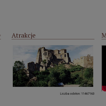
Atrakcje
M
e
Liczba odsłon: 11467163