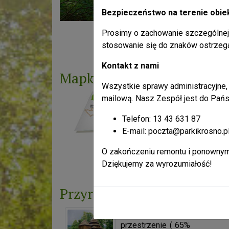
Bezpieczeństwo na terenie obie
Prosimy o zachowanie szczególnej 
Liczba odsłon: 4105175
stosowanie się do znaków ostrzeg
Kontakt z nami
Mapka
Wszystkie sprawy administracyjne, 
mailową. Nasz Zespół jest do Pańs
Telefon: 13 43 631 87
E-mail: poczta@parkikrosno.p
O zakończeniu remontu i ponownym
Liczba odsłon: 11446714
Dziękujemy za wyrozumiałość!
Przyroda
Ogromne leśne
przestrzenie ( 65%