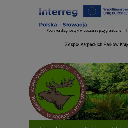
Projekty EU
Poprawa diagnostyki w obszarze przygranicznym II
Zespół Karpackich Parków Krajo
Parki Krosno
Logo serwisu