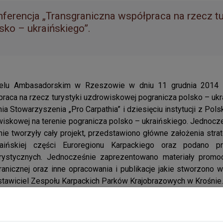
ferencja „Transgraniczna współpraca na rzecz t
sko – ukraińskiego”.
elu Ambasadorskim w Rzeszowie w dniu 11 grudnia 2014 rok
raca na rzecz turystyki uzdrowiskowej pogranicza polsko – u
nia Stowarzyszenia „Pro Carpathia” i dziesięciu instytucji z Pols
iskowej na terenie pogranicza polsko – ukraińskiego. Jednocz
ie tworzyły cały projekt, przedstawiono główne założenia stra
aińskiej części Euroregionu Karpackiego oraz podano p
urystycznych. Jednocześnie zaprezentowano materiały promo
ranicznej oraz inne opracowania i publikacje jakie stworzono 
tawiciel Zespołu Karpackich Parków Krajobrazowych w Krośnie.