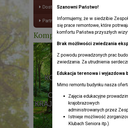
pow
Dostępność Plus
Szanowni Państwo!
Informujemy, że w siedzibie Zespoł
Partnerzy
się prace remontowe, które potrwaj
komfortu Państwa przyszłych wizy
Kompendium wiedzy
Brak możliwości zwiedzania eksp
Z powodu prowadzonych prac budo
zwiedzania. Za utrudnienia serdec
Edukacja terenowa i wyjazdowa 
Mimo remontu budynku nasza oferta 
Zajęcia edukacyjne prowadzim
krajobrazowych
administrowanych przez Zesp
Istnieje możliwość zorganiz
Klubach Seniora itp.).