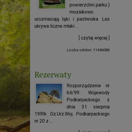
powierzchni parku )
mozaikowo
urozmaicają łąki i pastwiska. Las
ukrywa liczne młaki ...
[ czytaj więcej ]
Liczba odsłon: 11446086
Rezerwaty
Rozporządzenie nr
64/99 Wojewody
Podkarpackiego z
dnia 31 sierpnia
1999r. Dz.Urz.Woj. Podkarpackiego
nr 20 z ...