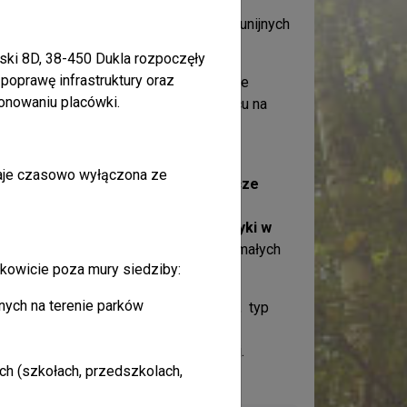
ał się również o dotacje z funduszy unijnych
rski 8D, 38-450 Dukla rozpoczęły
poprawę infrastruktury oraz
et 3. Twórcze i atrakcyjne turystycznie
onowaniu placówki.
, który obecnie znajduje się na 1 miejscu na
 − Słowacja 2021-2027:
aje czasowo wyłączona ze
ano o dotację na projekt pn.
„Pogranicze
h projektów,
ożony wniosek pn.
„Poprawa diagnostyki w
i na podstawie Decyzji Komitetu ds. małych
łkowicie poza mury siedziby:
o dofinasowania.
nych na terenie parków
rytet 2.5 Adaptacja do zmian klimatu, typ
 retencji wód w kontekście zmian
kwalifikowany do oceny merytorycznej.
h (szkołach, przedszkolach,