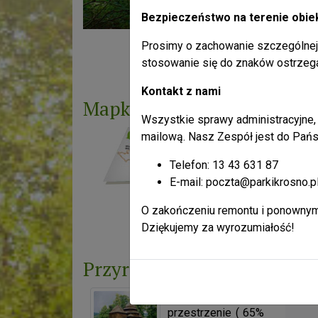
Bezpieczeństwo na terenie obie
Prosimy o zachowanie szczególnej 
Liczba odsłon: 4105194
stosowanie się do znaków ostrzeg
Kontakt z nami
Mapka
Wszystkie sprawy administracyjne, 
mailową. Nasz Zespół jest do Pańs
Telefon: 13 43 631 87
E-mail: poczta@parkikrosno.p
O zakończeniu remontu i ponownym
Liczba odsłon: 11446757
Dziękujemy za wyrozumiałość!
Przyroda
Ogromne leśne
przestrzenie ( 65%