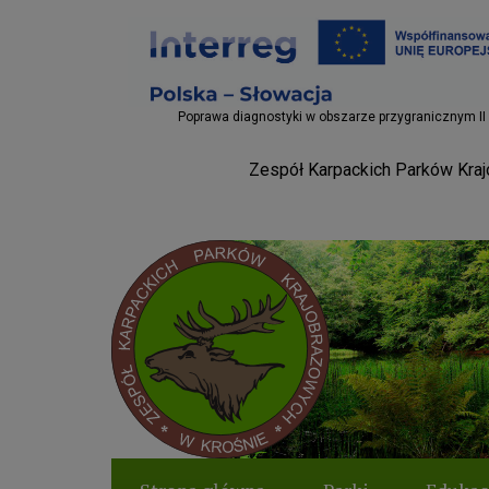
Projekty EU
Poprawa diagnostyki w obszarze przygranicznym II
Zespół Karpackich Parków Krajo
Parki Krosno
Logo serwisu