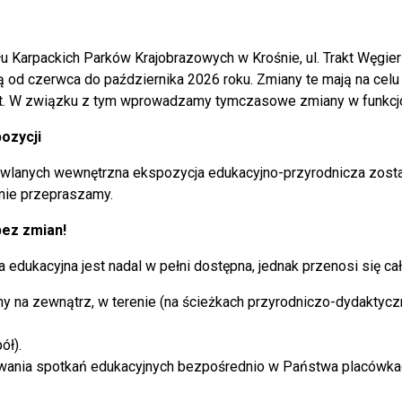
 Karpackich Parków Krajobrazowych w Krośnie w 2025 roku ubieg
u Karpackich Parków Krajobrazowych w Krośnie, ul. Trakt Węgie
ą od czerwca do października 2026 roku. Zmiany te mają na celu 
W ramach programu Interreg Polska – Słowacja 2021-2027 prioryt
t. W związku z tym wprowadzamy tymczasowe zmiany w funkcj
pogranicze złożono wniosek pn.
„Dziedzictwo dla wszystkich”
liście rezerwowej.
ozycji
W ramach Funduszu Małych Projektów Programu Interreg Polska
wlanych wewnętrzna ekspozycja edukacyjno-przyrodnicza zost
priorytet 3: Twórcze i atrakcyjne turystycznie pogranicze aplikow
znie przepraszamy.
odkryte na nowo”
– nie został wybrany przez Komitet ds. małyc
priorytet 4: Współpraca instytucji i mieszkańców pogranicza, zł
bez zmian!
obszarze przygranicznym - II etap”
otrzymał pozytywną ocenę 
edukacyjna jest nadal w pełni dostępna, jednak przenosi się ca
projektów nr 03/2025 z dnia 03.12.2025 r. został zatwierdzony d
y na zewnątrz, w terenie (na ścieżkach przyrodniczo-dydaktycz
W ramach Funduszy Europejskich dla Podkarpacia 2021-2027 prio
projektów 4: Rozwój małej retencji –
„ZKPK w Krośnie – tak dla
ół).
klimatycznych”
- uzyskał pozytywną ocenę formalną i został za
owania spotkań edukacyjnych bezpośrednio w Państwa placówkac