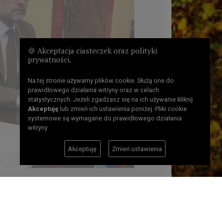
🍪 Akceptacja ciasteczek oraz polityki
prywatności.
Na tej stronie używamy plików cookie. Służą one do
prawidłowego działania witryny oraz w celach
statystycznych. Jeżeli zgadzasz się na ich używanie kliknij
Akceptuję
lub zmień ich ustawienia poniżej. Pliki cookie
systemowe są wymagane do prawidłowego działania
witryny
Akceptuję
Zmień ustawienia
Liczba odsłon: 611