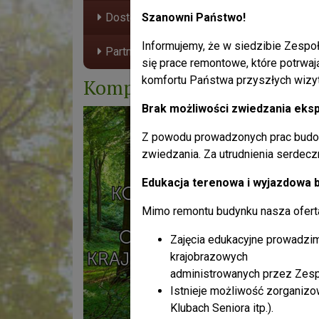
Dostępność Plus
Szanowni Państwo!
Zespół
tj:
Informujemy, że w siedzibie Zespoł
Partnerzy
się prace remontowe, które potrwaj
komfortu Państwa przyszłych wizy
Kompendium wiedzy
Brak możliwości zwiedzania eksp
Z powodu prowadzonych prac budo
zwiedzania. Za utrudnienia serdec
Edukacja terenowa i wyjazdowa 
Mimo remontu budynku nasza oferta 
Zajęcia edukacyjne prowadzim
krajobrazowych
administrowanych przez Zesp
Istnieje możliwość zorganiz
Klubach Seniora itp.).