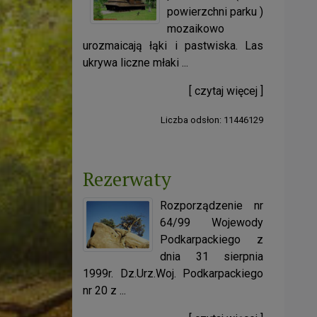
powierzchni parku )
mozaikowo
urozmaicają łąki i pastwiska. Las
ukrywa liczne młaki ...
[ czytaj więcej ]
Liczba odsłon: 11446129
Rezerwaty
Rozporządzenie nr
64/99 Wojewody
Podkarpackiego z
dnia 31 sierpnia
1999r. Dz.Urz.Woj. Podkarpackiego
nr 20 z ...