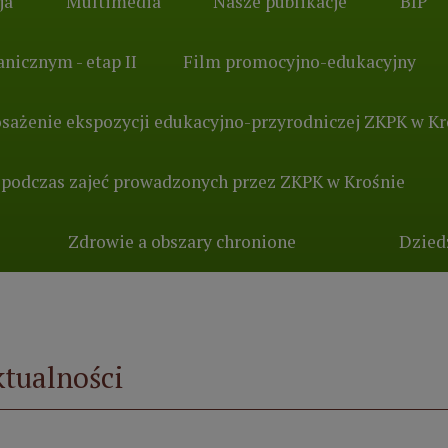
ja
Multimedia
Nasze publikacje
BIP
nicznym - etap II
Film promocyjno-edukacyjny
sażenie ekspozycji edukacyjno-przyrodniczej ZKPK w Kr
 podczas zajeć prowadzonych przez ZKPK w Krośnie
Zdrowie a obszary chronione
Dzied
tualności