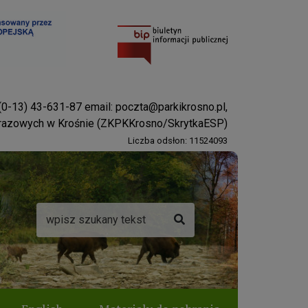
 (0-13) 43-631-87 email:
poczta@parkikrosno.pl
,
brazowych w Krośnie (ZKPKKrosno/SkrytkaESP)
Liczba odsłon: 11524093
Wyszukiwarka