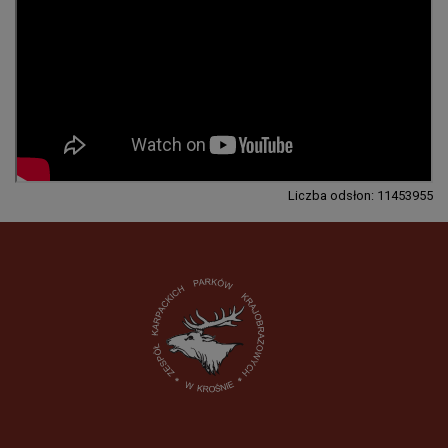
Liczba odsłon: 11453955